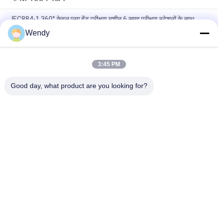
IEC884-1 360° केबल प्लग बेंड परीक्षण मशीन 6 समूह परीक्षण स्टेशनों के साथ
Wendy
बीएस 6387 आईईसी 60331 बीएस 8491 तार और केबल आग प्रतिरोध परीक्षण
मशीन
3:45 PM
आईईसी 60331 बीएस 6387 बीएस 8491 वायर केबल सर्किट अखंडता परीक्षक
मल्टी कोर केबल परीक्षण के लिए अग्नि प्रतिरोध बर्न परीक्षण उपकरण
Good day, what product are you looking for?
लोकप्रिय श्रेणियां
सभी
रबर परीक्षण मशीन
वल्केनाइजिंग प्रेस मशीन
दो रोल मिल
यूनिवर्सल परीक्षण मशीन
बनबरी मिक्सर
तन्यता परीक्षण मशीन