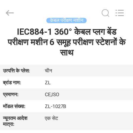
Zhongli
Instrument
Technology
Co.,
Ltd..
केबल परीक्षण मशीन
All
Rights
IEC884-1 360° केबल प्लग बेंड
घर
Reserved.
परीक्षण मशीन 6 समूह परीक्षण स्टेशनों के
उत्पादों
साथ
वीडियो
उत्पत्ति के प्लेस:
चीन
ब्रांड नाम:
ZL
हमारे
प्रमाणन:
CE,ISO
बारे
मॉडल संख्या:
ZL-1027B
में
न्यूनतम आदेश
एक सेट
मात्रा:
कारखाना