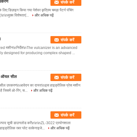
 उपकरण
संपर्क करें
 लिए डिज़ाइन किया गया पेशेवर कृत्रिम चमड़ा पैटर्न पंचिंग
\nमुख्य विशेषताएं...
और अधिक पढ़ें
ड
संपर्क करें
nized मशीन\nनिर्देश\nThe vulcanizer is an advanced
lly designed for producing complex-shaped ...
रेस ऑयल सील
संपर्क करें
तेल सील उपकरण\nआवेदन का दायरा\nइस हाइड्रोलिक प्रेस मशीन
है जिसमें ओ-रिंग, स...
और अधिक पढ़ें
संपर्क करें
nउत्पाद सूची डाउनलोड करें\n\n\nZL-3022 प्रयोगशाला
इड्रोलिक रबर प्लेट वल्केनाइजे...
और अधिक पढ़ें