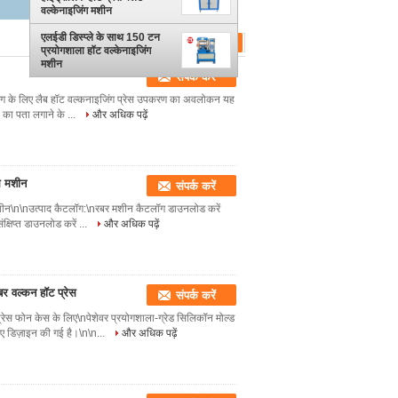
वल्केनाइजिंग मशीन
एलईडी डिस्प्ले के साथ 150 टन
प्रयोगशाला हॉट वल्केनाइजिंग
मशीन
संपर्क करें
डिंग के लिए लैब हॉट वल्कनाइजिंग प्रेस उपकरण का अवलोकन यह
ं का पता लगाने के ...
और अधिक पढ़ें
्स मशीन
संपर्क करें
 मशीन\n\nउत्पाद कैटलॉग:\nरबर मशीन कैटलॉग डाउनलोड करें
्षिप्त डाउनलोड करें ...
और अधिक पढ़ें
र वल्कन हॉट प्रेस
संपर्क करें
ेस फोन केस के लिए\nपेशेवर प्रयोगशाला-ग्रेड सिलिकॉन मोल्ड
ए डिज़ाइन की गई है।\n\n...
और अधिक पढ़ें