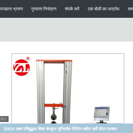
ारखाना भ्रमण
गुणवत्ता नियंत्रण
संपर्क करें
एक बोली का अनुरोध
सम
GB / T16491 सरल प्रकार 20KN डेस्कटॉप डिजिटल तनन परीक्षण मशीन