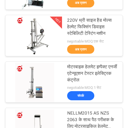
अब प्रश्न
भ्रमण
HOT
220V थ्री साइज हैड मोल्स
गुणवत्ता
70
हेल्मेट फिक्सिंग डिवाइस
नियंत्रण
स्टेबिलिटी टेस्टिंग मशीन
दो रोल मिल
negotiable MOQ:एक सेट
अब प्रश्न
संपर्क
करें
मोटरबाइक हेलमेट इम्पैक्ट एनर्जी
एटेन्यूएशन टेस्टर इलेक्ट्रिक
समाचार
कंट्रोल
90
negotiable MOQ:1 सेट
संपर्क
एक
यूनिवर्सल परीक्षण मशीन
उद्धरण
NELLM2015 AS NZS
की
2063 के साथ पैठ परीक्षक के
लिए मोटरसाइकिल हेलमेट