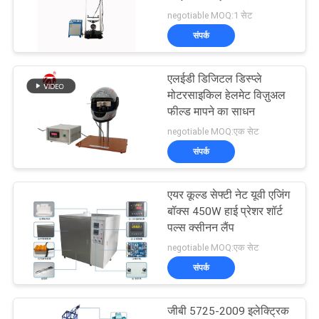
विनती
प्रतिरोध
negotiable MOQ:1 सेट
करे
संपर्क
32
VR
एलईडी डिजिटल डिस्प्ले
बनबरी मिक्सर
मोटरसाइकिल हेलमेट विज़ुअल
SHOW
फील्ड मापने का साधन
negotiable MOQ:एक सेट
साइटमैप
संपर्क
PRIVACY
एयर कूल्ड सेफ्टी नेट यूवी एजिंग
33
बॉक्स 450W हाई प्रेशर शॉर्ट
POLICY
पल्स क्सीनन लैंप
तन्यता परीक्षण मशीन
negotiable MOQ:एक सेट
संपर्क
जीबी 5725-2009 इलेक्ट्रिक