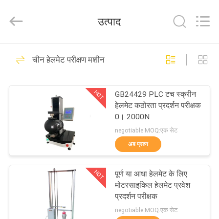
Zhongli
Instrument
Technology
उत्पाद
Co.,
Ltd..
All
Rights
घर
Reserved.
268
चीन हेलमेट परीक्षण मशीन
रबर परीक्षण मशीन
उत्पादों
HOT
GB24429 PLC टच स्क्रीन
हेलमेट कठोरता प्रदर्शन परीक्षक
वीडियो
0। 2000N
negotiable MOQ:एक सेट
हमारे
अब प्रश्न
43
बारे
HOT
पूर्ण या आधा हेलमेट के लिए
में
वल्केनाइजिंग प्रेस मशीन
मोटरसाइकिल हेलमेट प्रवेश
प्रदर्शन परीक्षक
कारखाना
negotiable MOQ:एक सेट