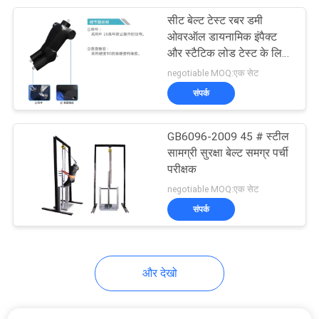
सीट बेल्ट टेस्ट रबर डमी
105
ओवरऑल डायनामिक इंपैक्ट
और स्टैटिक लोड टेस्ट के लिए
पैकेजिंग परीक्षण उपकरण
उपयोग किया जाता है
negotiable MOQ:एक सेट
संपर्क
GB6096-2009 45 # स्टील
सामग्री सुरक्षा बेल्ट समग्र पर्ची
परीक्षक
51
negotiable MOQ:एक सेट
संपर्क
हेलमेट परीक्षण मशीन
और देखो