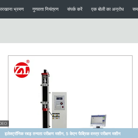
ारखाना भ्रमण
गुणवत्ता नियंत्रण
संपर्क करें
एक बोली का अनुरोध
सम
300KN कंप्यूटर सर्वो मोटर तन्य शक्ति यूनिवर्सल टेस्टिंग मशीन