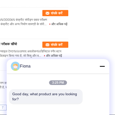
संपर्क करें
/3000kN कंक्रीट संपीड़न दबाव परीक्षण
 कंक्रीट और अन्य निर्माण सामग्री के संपी...
और अधिक पढ़ें
परीक्षक खींचो
संपर्क करें
न्साइल टेस्टर\n\nउत्पाद अवलोकन\nडिजिटल स्नैप बटन
डिज़ाइन किया गया है, जो शिशु और ब...
और अधिक पढ़ें
Fiona
संपर्क करें
3:25 PM
उपकरण का अवलोकन\nZL-8004C डेस्कटॉप कंप्यूटर सर्वो परीक्षण
ी है, जो सटीक लोड गति...
और अधिक पढ़ें
Good day, what product are you looking 
for?
7
8
9
>>
>|