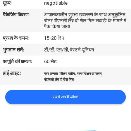
मूल्य:
negotiable
भ्रमण
पैकेजिंग विवरण:
आपातकालीन सुरक्षा उपकरण के साथ अनुकूलित
रोलर पीएलसी लैब दो रोल मिल लकड़ी के मामले में
गुणवत्ता
पैक किया जाता
नियंत्रण
प्रसव के समय:
15-20 दिन
भुगतान शर्तें:
टी/टी, एल/सी, वेस्टर्न यूनियन
संपर्क
आपूर्ति की क्षमता:
60 सेट
करें
हाई लाइट:
,
,
रबर तन्यता परीक्षण मशीन
रबर परीक्षण उपकरण
पीएलसी लैब दो रोल मिल
समाचार
सबसे अच्छी कीमत
एक
उद्धरण
की