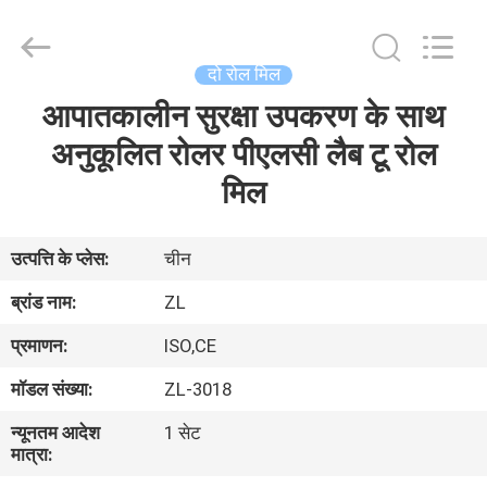
Zhongli
Instrument
Technology
Co.,
Ltd..
दो रोल मिल
All
Rights
आपातकालीन सुरक्षा उपकरण के साथ
घर
Reserved.
अनुकूलित रोलर पीएलसी लैब टू रोल
उत्पादों
मिल
वीडियो
उत्पत्ति के प्लेस:
चीन
ब्रांड नाम:
ZL
हमारे
प्रमाणन:
ISO,CE
बारे
मॉडल संख्या:
ZL-3018
में
न्यूनतम आदेश
1 सेट
मात्रा:
कारखाना