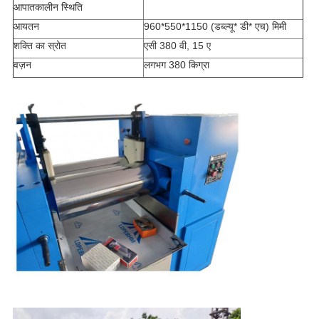
आपातकालीन स्थिति
आयतन
960*550*1150 (डब्ल्यू* डी* एच) मिमी
शक्ति का स्रोत
एसी 380 वी, 15 ए
वज़न
लगभग 380 किग्रा