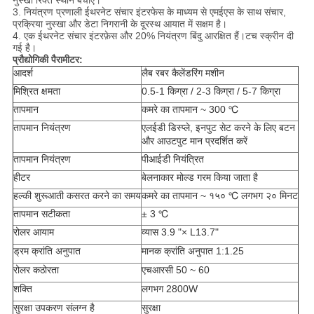
नुस्खा रिक्त स्थान बचाएं।
3. नियंत्रण प्रणाली ईथरनेट संचार इंटरफेस के माध्यम से एमईएस के साथ संचार,
प्रक्रिया नुस्खा और डेटा निगरानी के दूरस्थ आयात में सक्षम है।
4. एक ईथरनेट संचार इंटरफ़ेस और 20% नियंत्रण बिंदु आरक्षित हैं।टच स्क्रीन दी
गई है।
प्रौद्योगिकी पैरामीटर:
आदर्श
लैब रबर कैलेंडरिंग मशीन
मिश्रित क्षमता
0.5-1 किग्रा / 2-3 किग्रा / 5-7 किग्रा
तापमान
कमरे का तापमान ~ 300 ℃
तापमान नियंत्रण
एलईडी डिस्प्ले, इनपुट सेट करने के लिए बटन
और आउटपुट मान प्रदर्शित करें
तापमान नियंत्रण
पीआईडी ​​नियंत्रित
हीटर
बेलनाकार मोल्ड गरम किया जाता है
हल्की शुरूआती कसरत करने का समय
कमरे का तापमान ~ १५० ℃ लगभग २० मिनट
तापमान सटीकता
± 3 ℃
रोलर आयाम
व्यास 3.9 "× L13.7"
ड्रम क्रांति अनुपात
मानक क्रांति अनुपात 1:1.25
रोलर कठोरता
एचआरसी 50 ~ 60
शक्ति
लगभग 2800W
सुरक्षा उपकरण संलग्न है
सुरक्षा