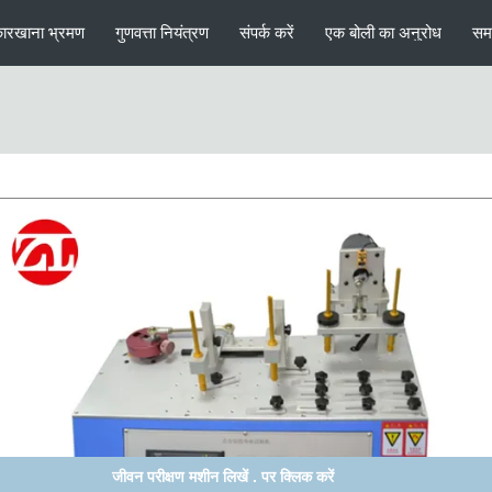
ारखाना भ्रमण
गुणवत्ता नियंत्रण
संपर्क करें
एक बोली का अनुरोध
सम
डेस्कटॉप मोबाइल फोन शेल टैबलेट पीसी ट्विस्ट बेंडिंग टेस्ट मशीन