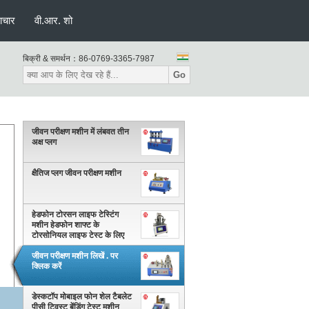
ाचार
वी.आर. शो
बिक्री & समर्थन：
86-0769-3365-7987
Go
जीवन परीक्षण मशीन में लंबवत तीन
अक्ष प्लग
क्षैतिज प्लग जीवन परीक्षण मशीन
हेडफोन टोरसन लाइफ टेस्टिंग
मशीन हेडफोन शाफ्ट के
टोरसोनियल लाइफ टेस्ट के लिए
जीवन परीक्षण मशीन लिखें . पर
क्लिक करें
डेस्कटॉप मोबाइल फोन शेल टैबलेट
पीसी ट्विस्ट बेंडिंग टेस्ट मशीन