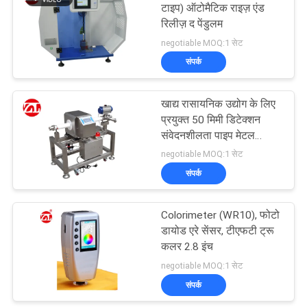
टाइप) ऑटोमैटिक राइज़ एंड
रिलीज़ द पेंडुलम
106
negotiable MOQ:1 सेट
संपर्क
धातु डिटेक्टर मशीन
खाद्य रासायनिक उद्योग के लिए
प्रयुक्त 50 मिमी डिटेक्शन
संवेदनशीलता पाइप मेटल
डिटेक्टर
negotiable MOQ:1 सेट
संपर्क
208
Colorimeter (WR10), फोटो
पर्यावरण परीक्षण के चैम्बर
डायोड एरे सेंसर, टीएफटी ट्रू
कलर 2.8 इंच
negotiable MOQ:1 सेट
संपर्क