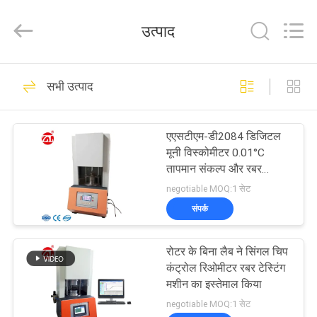
Zhongli
Instrument
Technology
उत्पाद
Co.,
Ltd..
All
Rights
घर
Reserved.
268
सभी उत्पाद
रबर परीक्षण मशीन
उत्पादों
एएसटीएम-डी2084 डिजिटल
मूनी विस्कोमीटर 0.01°C
वीडियो
तापमान संकल्प और रबर
परीक्षण के लिए मूनी मूल्य
negotiable MOQ:1 सेट
0~200 के साथ
हमारे
संपर्क
43
बारे
रोटर के बिना लैब ने सिंगल चिप
में
वल्केनाइजिंग प्रेस मशीन
कंट्रोल रिओमीटर रबर टेस्टिंग
मशीन का इस्तेमाल किया
कारखाना
negotiable MOQ:1 सेट