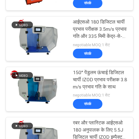
संपर्क
भ्रमण
आईएसओ 180 डिजिटल चार्पी
गुणवत्ता
70
प्रभाव परीक्षक 3.5m/s प्रभाव
नियंत्रण
गति और 335 मिमी केंद्र-से-
दो रोल मिल
केंद्र दूरी के साथ
negotiable MOQ:1 सेट
संपर्क
संपर्क
करें
150° पेंडुलम ऊंचाई डिजिटल
चार्पी IZOD प्रभाव परीक्षक 3.8
समाचार
m/s प्रभाव गति के साथ
90
negotiable MOQ:1 सेट
संपर्क
एक
यूनिवर्सल परीक्षण मशीन
उद्धरण
रबर और प्लास्टिक आईएसओ
की
180 अनुपालक के लिए 5.5J
डिजिटल चार्पी IZOD इम्पैक्ट