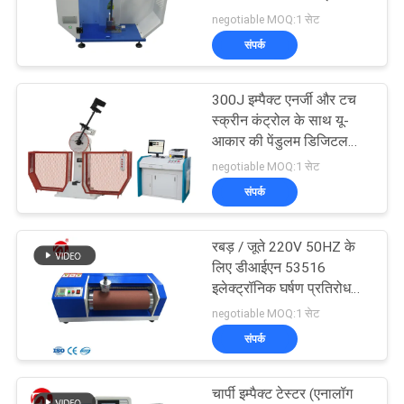
विनती
टेस्टर
negotiable MOQ:1 सेट
करे
संपर्क
32
VR
300J इम्पैक्ट एनर्जी और टच
बनबरी मिक्सर
स्क्रीन कंट्रोल के साथ यू-
SHOW
आकार की पेंडुलम डिजिटल
चार्पी इम्पैक्ट टेस्टिंग मशीन
negotiable MOQ:1 सेट
साइटमैप
संपर्क
PRIVACY
रबड़ / जूते 220V 50HZ के
33
लिए डीआईएन 53516
POLICY
इलेक्ट्रॉनिक घर्षण प्रतिरोध
तन्यता परीक्षण मशीन
परीक्षण मशीन
negotiable MOQ:1 सेट
संपर्क
चार्पी इम्पैक्ट टेस्टर (एनालॉग