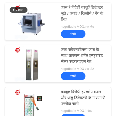
एक्स रे विदेशी वस्तुएँ डिटेक्टर
105
जूते / कपड़े / खिलौने / बैग के
लिए
पैकेजिंग परीक्षण उपकरण
negotiable MOQ:एक सेट
संपर्क
उच्च संवेदनशीलता जांच के
साथ तापमान थर्मल इन्फ्रारेड
सेंसर स्टरलाइज़र गेट
51
negotiable MOQ:एक सेट
संपर्क
हेलमेट परीक्षण मशीन
मजबूत विरोधी हस्तक्षेप वजन
और धातु डिटेक्टरों के माध्यम से
पनरोक चलो
negotiable MOQ:1 सेट