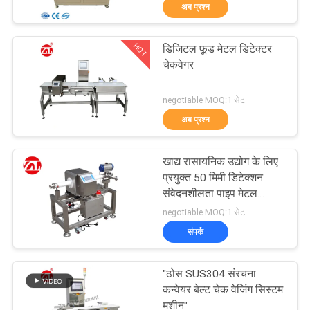
अब प्रश्न
भ्रमण
HOT
डिजिटल फूड मेटल डिटेक्टर
गुणवत्ता
70
चेकवेगर
नियंत्रण
दो रोल मिल
negotiable MOQ:1 सेट
अब प्रश्न
संपर्क
करें
खाद्य रासायनिक उद्योग के लिए
प्रयुक्त 50 मिमी डिटेक्शन
समाचार
संवेदनशीलता पाइप मेटल
90
डिटेक्टर
negotiable MOQ:1 सेट
संपर्क
एक
यूनिवर्सल परीक्षण मशीन
उद्धरण
"ठोस SUS304 संरचना
की
कन्वेयर बेल्ट चेक वेजिंग सिस्टम
मशीन"