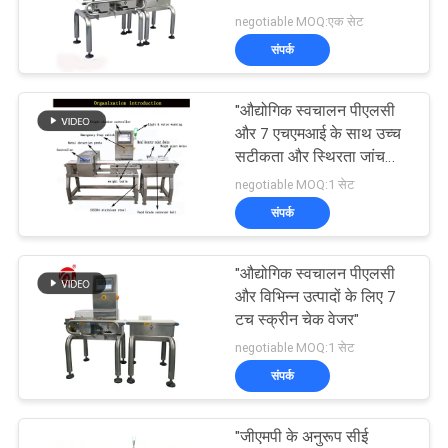
विनती
negotiable MOQ:एक सेट
करे
संपर्क
32
VR
"औद्योगिक स्वचालन पीएलसी
बनबरी मिक्सर
और 7 एचएमआई के साथ उच्च
SHOW
सटीकता और स्थिरता जांच
वजन स्केल"
negotiable MOQ:1 सेट
साइटमैप
संपर्क
PRIVACY
"औद्योगिक स्वचालन पीएलसी
33
और विभिन्न उत्पादों के लिए 7
POLICY
टच स्क्रीन चेक वेजर"
तन्यता परीक्षण मशीन
negotiable MOQ:1 सेट
संपर्क
"जीएमपी के अनुरूप सीई