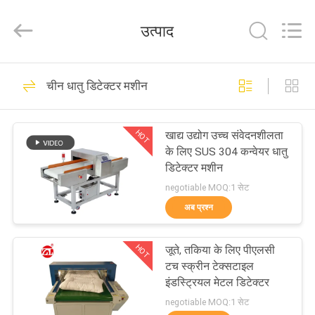
Zhongli
Instrument
Technology
उत्पाद
Co.,
Ltd..
All
Rights
घर
Reserved.
268
चीन धातु डिटेक्टर मशीन
रबर परीक्षण मशीन
उत्पादों
HOT
खाद्य उद्योग उच्च संवेदनशीलता
के लिए SUS 304 कन्वेयर धातु
वीडियो
डिटेक्टर मशीन
negotiable MOQ:1 सेट
हमारे
अब प्रश्न
43
बारे
HOT
जूते, तकिया के लिए पीएलसी
में
वल्केनाइजिंग प्रेस मशीन
टच स्क्रीन टेक्सटाइल
इंडस्ट्रियल मेटल डिटेक्टर
कारखाना
negotiable MOQ:1 सेट