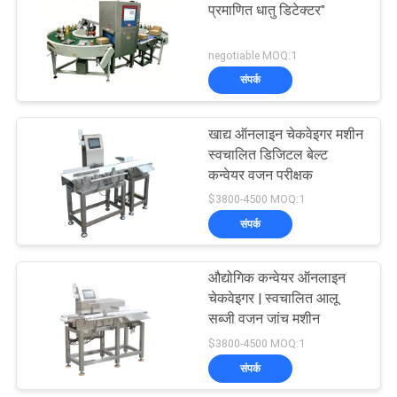
प्रमाणित धातु डिटेक्टर"
106
negotiable MOQ:1
संपर्क
धातु डिटेक्टर मशीन
खाद्य ऑनलाइन चेकवेइगर मशीन
स्वचालित डिजिटल बेल्ट
कन्वेयर वजन परीक्षक
$3800-4500 MOQ:1
संपर्क
208
औद्योगिक कन्वेयर ऑनलाइन
पर्यावरण परीक्षण के चैम्बर
चेकवेइगर | स्वचालित आलू
सब्जी वजन जांच मशीन
$3800-4500 MOQ:1
संपर्क