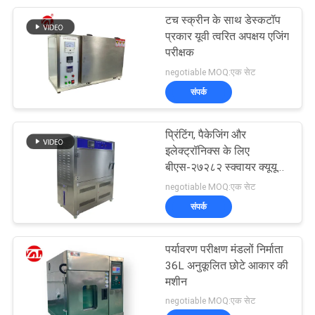
टच स्क्रीन के साथ डेस्कटॉप
105
प्रकार यूवी त्वरित अपक्षय एजिंग
परीक्षक
पैकेजिंग परीक्षण उपकरण
negotiable MOQ:एक सेट
संपर्क
प्रिंटिंग, पैकेजिंग और
इलेक्ट्रॉनिक्स के लिए
बीएस-२७२८२ स्क्वायर क्यूयूवी
51
यूवी एजिंग टेस्ट चैंबर
negotiable MOQ:एक सेट
संपर्क
हेलमेट परीक्षण मशीन
पर्यावरण परीक्षण मंडलों निर्माता
36L अनुकूलित छोटे आकार की
मशीन
negotiable MOQ:एक सेट