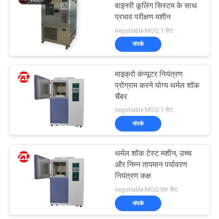
बाइनरी कूलिंग सिस्टम के साथ
प्रभाव परीक्षण मशीन
106
negotiable MOQ:1 सेट
संपर्क
धातु डिटेक्टर मशीन
माइक्रो कंप्यूटर नियंत्रण
प्रोग्राम करने योग्य थर्मल शॉक
चैंबर
negotiable MOQ:1 सेट
संपर्क
208
थर्मल शॉक टेस्ट मशीन, उच्च
पर्यावरण परीक्षण के चैम्बर
और निम्न तापमान पर्यावरण
नियंत्रण कक्ष
negotiable MOQ:एक सेट
संपर्क