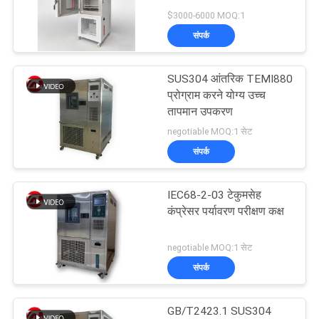
विनती
तापमान आर्द्रता चैंबर
$3000-6000 MOQ:1
करे
संपर्क
32
VR
SUS304 आंतरिक TEMI880
बनबरी मिक्सर
प्रोग्राम करने योग्य उच्च
SHOW
तापमान उपकरण
negotiable MOQ:1 सेट
साइटमैप
संपर्क
PRIVACY
IEC68-2-03 टेकुमसेह
33
कंप्रेसर पर्यावरण परीक्षण कक्ष
POLICY
तन्यता परीक्षण मशीन
negotiable MOQ:1 सेट
संपर्क
GB/T2423.1 SUS304