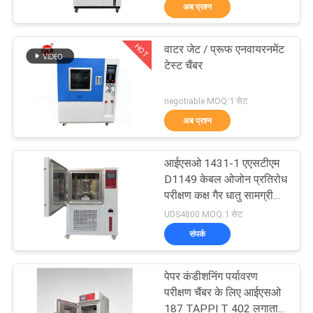
अब प्रश्न
भ्रमण
HOT
वाटर जेट / प्रूफ एनवायरनमेंट
गुणवत्ता
70
टेस्ट चैंबर
नियंत्रण
दो रोल मिल
negotiable MOQ:1 सेट
अब प्रश्न
संपर्क
करें
आईएसओ 1431-1 एएसटीएम
D1149 केबल ओजोन प्रतिरोध
समाचार
परीक्षण कक्ष गैर धातु सामग्री
90
उम्र बढ़ने परीक्षक
UDS4800 MOQ:1 सेट
संपर्क
एक
यूनिवर्सल परीक्षण मशीन
उद्धरण
पेपर कंडीशनिंग पर्यावरण
की
परीक्षण चैंबर के लिए आईएसओ
187 TAPPI T 402 लगातार