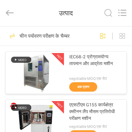
Zhongli
Instrument
Technology
उत्पाद
Co.,
Ltd..
All
Rights
घर
Reserved.
268
चीन पर्यावरण परीक्षण के चैम्बर
रबर परीक्षण मशीन
उत्पादों
HOT
IEC68-2 प्रोग्रामयोग्य
तापमान और आर्द्रता मशीन
वीडियो
negotiable MOQ:एक सेट
हमारे
अब प्रश्न
43
बारे
HOT
एएसटीएम G155 कार्यक्षेत्र
में
वल्केनाइजिंग प्रेस मशीन
क्सीनन लैंप मौसम प्रतिरोधी
परीक्षण मशीन
कारखाना
negotiable MOQ:एक सेट