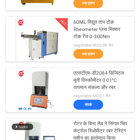
अब प्रश्न
भ्रमण
HOT
60ML विद्युत ताप टोक़
गुणवत्ता
70
Rheometer प्लस मिक्सर
नियंत्रण
टोक़ रेंज 0-300Nm
दो रोल मिल
negotiable MOQ:एक सेट
अब प्रश्न
संपर्क
करें
एएसटीएम-डी2084 डिजिटल
मूनी विस्कोमीटर 0.01°C
समाचार
तापमान संकल्प और रबर
90
परीक्षण के लिए मूनी मूल्य
negotiable MOQ:1 सेट
0~200 के साथ
संपर्क
एक
यूनिवर्सल परीक्षण मशीन
उद्धरण
रोटर के बिना लैब ने सिंगल चिप
की
कंट्रोल रिओमीटर रबर टेस्टिंग
मशीन का इस्तेमाल किया