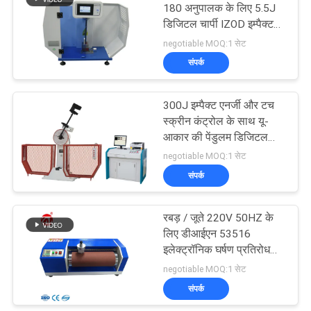
180 अनुपालक के लिए 5.5J
डिजिटल चार्पी IZOD इम्पैक्ट
106
टेस्टर
negotiable MOQ:1 सेट
संपर्क
धातु डिटेक्टर मशीन
300J इम्पैक्ट एनर्जी और टच
स्क्रीन कंट्रोल के साथ यू-
आकार की पेंडुलम डिजिटल
चार्पी इम्पैक्ट टेस्टिंग मशीन
negotiable MOQ:1 सेट
संपर्क
208
रबड़ / जूते 220V 50HZ के
पर्यावरण परीक्षण के चैम्बर
लिए डीआईएन 53516
इलेक्ट्रॉनिक घर्षण प्रतिरोध
परीक्षण मशीन
negotiable MOQ:1 सेट
संपर्क