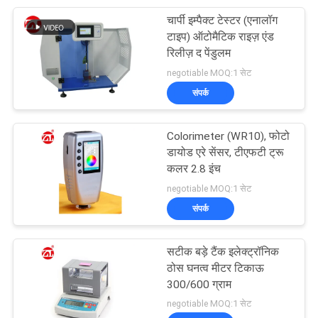
चार्पी इम्पैक्ट टेस्टर (एनालॉग
105
टाइप) ऑटोमैटिक राइज़ एंड
रिलीज़ द पेंडुलम
पैकेजिंग परीक्षण उपकरण
negotiable MOQ:1 सेट
संपर्क
Colorimeter (WR10), फोटो
डायोड एरे सेंसर, टीएफटी ट्रू
कलर 2.8 इंच
51
negotiable MOQ:1 सेट
संपर्क
हेलमेट परीक्षण मशीन
सटीक बड़े टैंक इलेक्ट्रॉनिक
ठोस घनत्व मीटर टिकाऊ
300/600 ग्राम
negotiable MOQ:1 सेट