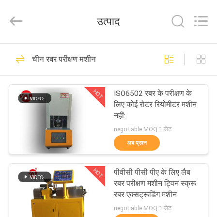
Zhongli
Instrument
Technology
उत्पाद
Co.,
Ltd..
All
Rights
घर
Reserved.
268
चीन रबर परीक्षण मशीन
रबर परीक्षण मशीन
उत्पादों
HOT
ISO6502 रबर के परीक्षण के
लिए कोई रोटर रियोमीटर मशीन
वीडियो
नहीं:
negotiable MOQ:1 सेट
हमारे
अब प्रश्न
43
बारे
HOT
पीवीसी पीसी पीए के लिए लैब
में
वल्केनाइजिंग प्रेस मशीन
रबर परीक्षण मशीन ट्विन स्क्रू
रबर एक्सट्रूडिंग मशीन
कारखाना
negotiable MOQ:1 सेट