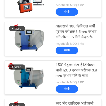
विनती
negotiable MOQ:1 सेट
करे
संपर्क
32
VR
आईएसओ 180 डिजिटल चार्पी
बनबरी मिक्सर
प्रभाव परीक्षक 3.5m/s प्रभाव
SHOW
गति और 335 मिमी केंद्र-से-
केंद्र दूरी के साथ
negotiable MOQ:1 सेट
साइटमैप
संपर्क
PRIVACY
150° पेंडुलम ऊंचाई डिजिटल
33
चार्पी IZOD प्रभाव परीक्षक 3.8
POLICY
m/s प्रभाव गति के साथ
तन्यता परीक्षण मशीन
negotiable MOQ:1 सेट
संपर्क
रबर और प्लास्टिक आईएसओ