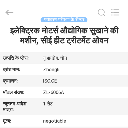
Zhongli
Instrument
Technology
Co.,
Ltd..
पर्यावरण परीक्षण के चैम्बर
All
Rights
इलेक्ट्रिक मोटर्स औद्योगिक सुखाने की
घर
Reserved.
मशीन, सीई हीट ट्रीटमेंट ओवन
उत्पादों
उत्पत्ति के प्लेस:
गुआंग्डोंग, चीन
वीडियो
ब्रांड नाम:
Zhongli
प्रमाणन:
ISO,CE
हमारे
मॉडल संख्या:
ZL-6006A
बारे
न्यूनतम आदेश
1 सेट
में
मात्रा:
मूल्य:
negotiable
कारखाना