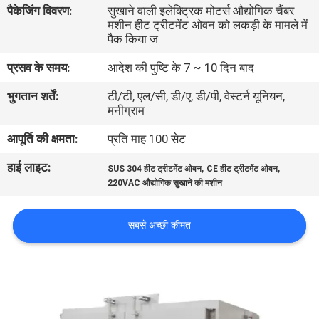
पैकेजिंग विवरण:
सुखाने वाली इलेक्ट्रिक मोटर्स औद्योगिक चैंबर
भ्रमण
मशीन हीट ट्रीटमेंट ओवन को लकड़ी के मामले में
पैक किया ज
गुणवत्ता
प्रसव के समय:
आदेश की पुष्टि के 7 ~ 10 दिन बाद
नियंत्रण
भुगतान शर्तें:
टी/टी, एल/सी, डी/ए, डी/पी, वेस्टर्न यूनियन,
मनीग्राम
संपर्क
आपूर्ति की क्षमता:
प्रति माह 100 सेट
करें
हाई लाइट:
,
,
SUS 304 हीट ट्रीटमेंट ओवन
CE हीट ट्रीटमेंट ओवन
220VAC औद्योगिक सुखाने की मशीन
समाचार
सबसे अच्छी कीमत
एक
उद्धरण
की