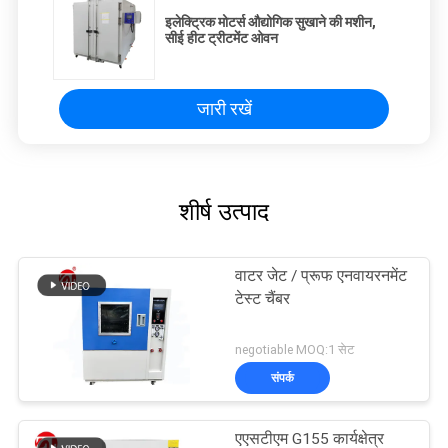
इलेक्ट्रिक मोटर्स औद्योगिक सुखाने की मशीन,
सीई हीट ट्रीटमेंट ओवन
जारी रखें
शीर्ष उत्पाद
वाटर जेट / प्रूफ एनवायरनमेंट
टेस्ट चैंबर
negotiable MOQ:1 सेट
संपर्क
एएसटीएम G155 कार्यक्षेत्र