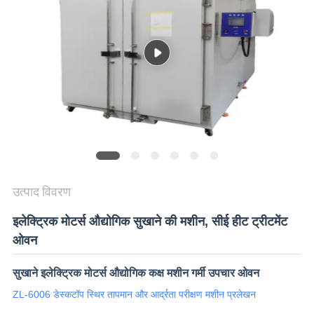
विनती
करे
VR
SHOW
SITEMAP
PRIVACY
उत्पाद विवरण
POLICY
इलेक्ट्रिक मोटर्स औद्योगिक सुखाने की मशीन, सीई हीट ट्रीटमेंट
ओवन
सुखाने इलेक्ट्रिक मोटर्स औद्योगिक कक्ष मशीन गर्मी उपचार ओवन
ZL-6006 डेस्कटॉप स्थिर तापमान और आर्द्रता परीक्षण मशीन प्रलेखन