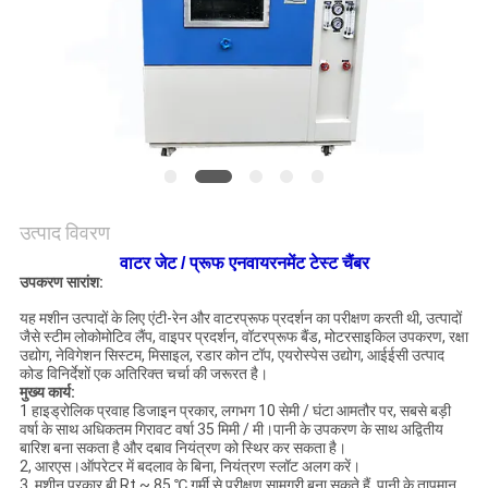
विनती
करे
VR
SHOW
साइटमैप
उत्पाद विवरण
वाटर जेट / प्रूफ एनवायरनमेंट टेस्ट चैंबर
उपकरण सारांश:
PRIVACY
यह मशीन उत्पादों के लिए एंटी-रेन और वाटरप्रूफ प्रदर्शन का परीक्षण करती थी, उत्पादों
POLICY
जैसे स्टीम लोकोमोटिव लैंप, वाइपर प्रदर्शन, वॉटरप्रूफ बैंड, मोटरसाइकिल उपकरण, रक्षा
उद्योग, नेविगेशन सिस्टम, मिसाइल, रडार कोन टॉप, एयरोस्पेस उद्योग, आईईसी उत्पाद
कोड विनिर्देशों एक अतिरिक्त चर्चा की जरूरत है।
मुख्य कार्य
:
1 हाइड्रोलिक प्रवाह डिजाइन प्रकार, लगभग 10 सेमी / घंटा आमतौर पर, सबसे बड़ी
वर्षा के साथ अधिकतम गिरावट वर्षा 35 मिमी / मी।पानी के उपकरण के साथ अद्वितीय
बारिश बना सकता है और दबाव नियंत्रण को स्थिर कर सकता है।
2, आरएस।ऑपरेटर में बदलाव के बिना, नियंत्रण स्लॉट अलग करें।
3, मशीन प्रकार बी Rt ~ 85 ℃ गर्मी से परीक्षण सामग्री बना सकते हैं, पानी के तापमान