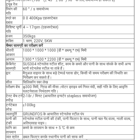
पेंडुलम स्विंग
लगभग (180 ° (± 45 ° ± 60 °) 90 ° के लिए समायोज्य हो सकता है)
ट्यूब रेंज
स्विंग की
60 ° / s समायोज्य
गति
स्प्रे का
0 0 400Kpa एडजस्टेबल
दबाव
विशिष्ट घूर्णी
4 ~ 17rpm (एडजस्टेबल)
गति
वजन
350kgs
शक्ति
1 चरण, 220V, 5KW
चैम्बर सामग्री का परीक्षण करें
भीतरी
1000 * 1000 * 1000 (डी * डब्ल्यू * एच) मिमी
आकार
आयाम
1300 * 1500 * 2200 (डी * डब्ल्यू * एच) मिमी
कैबिनेट
SUS304 स्टेनलेस स्टील शीट, काम के कमरे और पानी के साथ संपर्क के सभी अन्य
सामग्री
भागों स्टेनलेस स्टील या तांबे हैं।
द्वार
मैनुअल वाइपर के साथ बड़े टेम्पर्ड ग्लास डोर, किसी भी समय परीक्षण की स्थिति का
निरीक्षण कर सकते हैं।
सील
सिलिकॉन रबर लेख
परीक्षण बेंच
φ300 मिमी, ग्रिड की मीसा।मोटर ड्राइव वर्म गियर मंदी, सही गति के लिए आवृत्ति
पलटनेवाला नियंत्रण गति।
टेस्ट बेंच टर्न
2-18r / मिनट (आयातित इन्वर्टर stepless समायोजन)
स्पीड
टर्नटेबल
≤100kg
लोड
जलापूर्ति
GRUNDFOS के आयातित स्टेनलेस स्टील पंप
पानी की
स्टेनलेस स्टील पानी की टंकी, पानी फिल्टर के साथ, पानी चल गेंद वाल्व, नाली वाल्व,
टंकी
अतिप्रवाह पाइप।
पानि का
कमरे के तापमान के साथ + 5 ℃ से कम
तापमान
जल स्रोत
डबल फिल्टर करके स्थानीय पानी को साफ करें