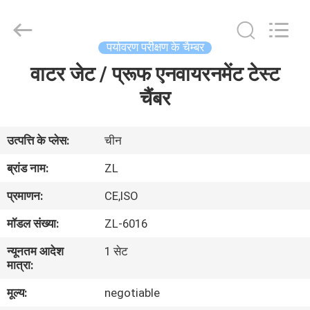
Zhongli
Instrument
Technology
Co.,
Ltd..
पर्यावरण परीक्षण के चैम्बर
All
Rights
वाटर जेट / प्रूफ एनवायरनमेंट टेस्ट
घर
Reserved.
चैंबर
उत्पादों
उत्पत्ति के प्लेस:
चीन
वीडियो
ब्रांड नाम:
ZL
प्रमाणन:
CE,ISO
हमारे
मॉडल संख्या:
ZL-6016
बारे
न्यूनतम आदेश
1 सेट
में
मात्रा:
मूल्य:
negotiable
कारखाना