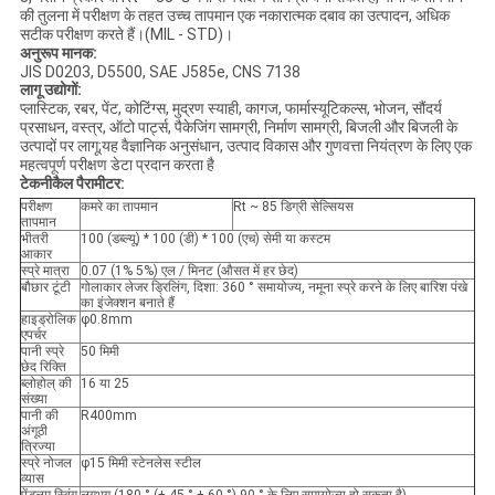
की तुलना में परीक्षण के तहत उच्च तापमान एक नकारात्मक दबाव का उत्पादन, अधिक
सटीक परीक्षण करते हैं।(MIL - STD)।
अनुरूप मानक
:
JIS D0203, D5500, SAE J585e, CNS 7138
लागू उद्योगों
:
प्लास्टिक, रबर, पेंट, कोटिंग्स, मुद्रण स्याही, कागज, फार्मास्यूटिकल्स, भोजन, सौंदर्य
प्रसाधन, वस्त्र, ऑटो पार्ट्स, पैकेजिंग सामग्री, निर्माण सामग्री, बिजली और बिजली के
उत्पादों पर लागू;यह वैज्ञानिक अनुसंधान, उत्पाद विकास और गुणवत्ता नियंत्रण के लिए एक
महत्वपूर्ण परीक्षण डेटा प्रदान करता है
टेक
नी
कैल पैरामीटर:
परीक्षण
कमरे का तापमान
Rt ~ 85 डिग्री सेल्सियस
तापमान
भीतरी
100 (डब्ल्यू) * 100 (डी) * 100 (एच) सेमी या कस्टम
आकार
स्प्रे मात्रा
0.07 (1% 5%) एल / मिनट (औसत में हर छेद)
बौछार टूंटी
गोलाकार लेजर ड्रिलिंग, दिशा: 360 ° समायोज्य, नमूना स्प्रे करने के लिए बारिश पंखे
का इंजेक्शन बनाते हैं
हाइड्रोलिक
φ0.8mm
एपर्चर
पानी स्प्रे
50 मिमी
छेद रिक्ति
ब्लोहोल् की
16 या 25
संख्या
पानी की
R400mm
अंगूठी
त्रिज्या
स्प्रे नोजल
φ15 मिमी स्टेनलेस स्टील
व्यास