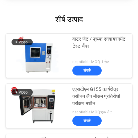
शीर्ष उत्पाद
वाटर जेट / प्रूफ एनवायरनमेंट
टेस्ट चैंबर
negotiable MOQ:1 सेट
संपर्क
एएसटीएम G155 कार्यक्षेत्र
क्सीनन लैंप मौसम प्रतिरोधी
परीक्षण मशीन
negotiable MOQ:एक सेट
संपर्क