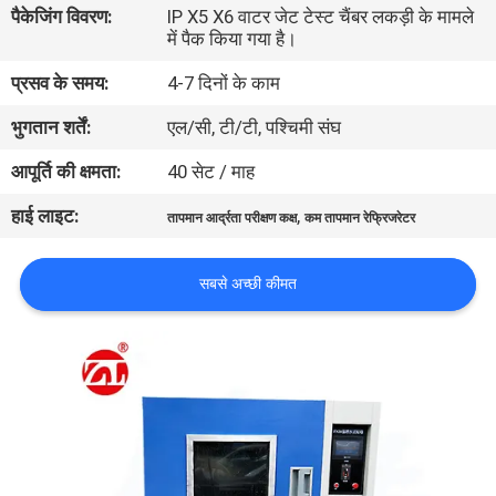
पैकेजिंग विवरण:
IP X5 X6 वाटर जेट टेस्ट चैंबर लकड़ी के मामले
भ्रमण
में पैक किया गया है।
प्रसव के समय:
4-7 दिनों के काम
गुणवत्ता
भुगतान शर्तें:
एल/सी, टी/टी, पश्चिमी संघ
नियंत्रण
आपूर्ति की क्षमता:
40 सेट / माह
संपर्क
हाई लाइट:
,
तापमान आर्द्रता परीक्षण कक्ष
कम तापमान रेफ्रिजरेटर
करें
सबसे अच्छी कीमत
समाचार
एक
उद्धरण
की