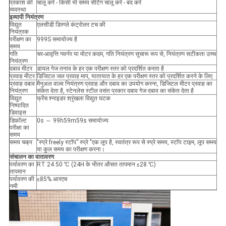
प्रकाश की
चालू करें - किसी भी समय सेटिंग चालू करें - बंद करें
व्यवस्था
इ
व्यापी नियंत्रण
विद्युत
एलसीडी डिस्प्ले कंट्रोलर टच की
नियंत्रक
परीक्षण का
999S समायोज्य है
समय
गति
चर-आवृत्ति गवर्नर या मोटर कदम, गति नियंत्रण सुचारू रूप से, नियंत्रण सटीकता उच्च
नियंत्रण
दबाव मीटर
डायल गेज तनाव के हर एक परीक्षण स्तर को प्रदर्शित करता है
प्रवाह मीटर
डिजिटल जल प्रवाह माप, यातायात के हर एक परीक्षण स्तर को प्रदर्शित करने के लिए
प्रवाह दबाव
मैनुअल वाल्व नियंत्रण प्रवाह और दबाव का उपयोग करना, डिजिटल मीटर प्रवाह का
नियंत्रण
संकेत देता है, स्टेनलेस स्टील वसंत प्रकार दबाव गेज दबाव का संकेत देता है
विद्युत
फ्रेंच श्नाइडर श्रृंखला विद्युत घटक
निष्पादित
डिवाइस
डिफ़ॉल्ट
0s ～ 99h59m59s समायोज्य
परीक्षा का
समय
समय चक्र
"स्प्रे freely स्टॉप” स्प्रे "एक लूप है, स्वतंत्र रूप से स्प्रे समय, स्टॉप टाइम, लूप समय
या कुल समय का परीक्षण करना।
संचालन का वातावरण
पर्यावरण का
RT 24 50 ℃ (24H के भीतर औसत तापमान ≤28 ℃)
तापमान
पर्यावरण की
≤85% आरएच
नमी