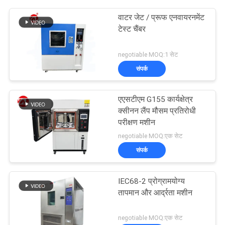
वाटर जेट / प्रूफ एनवायरनमेंट
टेस्ट चैंबर
negotiable MOQ:1 सेट
संपर्क
एएसटीएम G155 कार्यक्षेत्र
क्सीनन लैंप मौसम प्रतिरोधी
परीक्षण मशीन
negotiable MOQ:एक सेट
संपर्क
IEC68-2 प्रोग्रामयोग्य
तापमान और आर्द्रता मशीन
negotiable MOQ:एक सेट