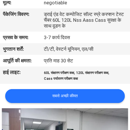
मूल्य:
negotiable
भ्रमण
पैकेजिंग विवरण:
ड्राई एंड वेट कम्पोजिट सॉल्ट स्प्रे करप्शन टेस्ट
चैंबर 60L 120L Nss Aass Cass सुरक्षा के
गुणवत्ता
साथ वूडन के
नियंत्रण
प्रसव के समय:
3-7 कार्य दिवस
भुगतान शर्तें:
टी/टी, वेस्टर्न यूनियन, एल/सी
संपर्क
आपूर्ति की क्षमता:
प्रति माह 30 सेट
करें
हाई लाइट:
,
,
60L संक्षारण परीक्षण कक्ष
120L संक्षारण परीक्षण कक्ष
Cass पर्यावरण परीक्षण कक्ष
समाचार
सबसे अच्छी कीमत
एक
उद्धरण
की