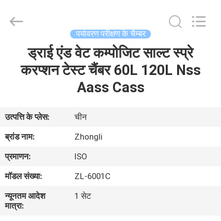
Zhongli
Instrument
Technology
Co.,
Ltd..
पर्यावरण परीक्षण के चैम्बर
All
Rights
ड्राई एंड वेट कम्पोजिट साल्ट स्प्रे
घर
Reserved.
करप्शन टेस्ट चैंबर 60L 120L Nss
उत्पादों
Aass Cass
वीडियो
उत्पत्ति के प्लेस:
चीन
ब्रांड नाम:
Zhongli
हमारे
प्रमाणन:
ISO
बारे
मॉडल संख्या:
ZL-6001C
में
न्यूनतम आदेश
1 सेट
मात्रा:
कारखाना