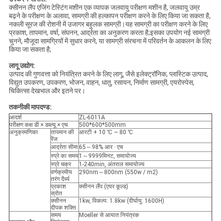
क्सीनन लैंप एजिंग टेस्टिंग मशीन एक व्यापक जलवायु परीक्षण मशीन है, जलवायु उम्र
बढ़ने के परीक्षण के अलावा, सामग्री की हल्कापन परीक्षण करने के लिए किया जा सकता है,
नकली सूरज की रोशनी में उजागर बहुलक सामग्री।यह सामग्री का परीक्षण करने के लिए
प्रकाश, तापमान, वर्षा, संघनन, आर्द्रता का अनुकरण करता है;इसका उपयोग नई सामग्री
चुनने, मौजूदा सामग्रियों में सुधार करने, या सामग्री संरचना में परिवर्तन के आकलन के लिए
किया जा सकता है;
लागू उद्योग:
उत्पाद की गुणवत्ता को नियंत्रित करने के लिए लागू, जैसे इलेक्ट्रॉनिक, प्लास्टिक उत्पाद,
विद्युत उपकरण, उपकरण, भोजन, वाहन, धातु, रसायन, निर्माण सामग्री, एयरोस्पेस,
चिकित्सा देखभाल और इतने पर।
तकनीकी मापदण्ड:
आदर्श
ZL-6011A
परीक्षण कक्ष डी × डब्ल्यू × एच
500*600*500mm
अनुक्रमणिका
तापमान की
आरटी + 10 ℃ ~ 80 ℃
रेंज
आर्द्रता सीमा
65～98% आर · एच
स्प्रे का समय
1～9999मिनट, समायोज्य
स्प्रे चक्र
1-240min, अंतराल समायोज्य
वर्णक्रमीय
290nm～800nm ​​(550w / m2)
तरंग दैर्ध्य
प्रकाश
क्सीनन लैंप (एयर कूल्ड)
स्रोत
क्सीनन
1kw, विकल्प: 1.8kw (दीर्घायु: 1600H)
दीपक शक्ति
समय
Moeller से आयात नियंत्रक