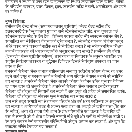
वातावरण में स्थिति या उम्र बढ़ने के नुकसान की स्थिति का एहसास करने के लिए।फीका,
रंग परिवर्तन, फ्रैक्चर, दरार, शिकन, झाग, उत्सर्जन, शक्ति में कमी, ऑक्सीकरण और इतने
पर शामिल हैं।
मुख्य विशेषता:
क्सीनन लैंप टेस्ट बॉक्स (ऊर्ध्वाधर जलवायु प्रतिरोध) कोल्ड रोल्ड स्टील शीट
इलेक्ट्रोस्टैटिक पेन्सु या उच्च गुणवत्ता वाले स्टेनलेस स्टील शीट, उच्च गुणवत्ता वाले
स्टेनलेस स्टील प्लेट के लिए टैंक।विकिरण प्रकाश स्रोत सौर स्पेक्ट्रम क्सीनन लैंप है,
स्वचालित रूप से विकिरण तीव्रता को ट्रैक करता है, ब्लैकबोर्ड तापमान, विकिरण चक्र,
अंधेरे चक्र, स्प्रे चक्र को सटीक रूप से नियंत्रित करता है जो सभी प्रासंगिक परीक्षण
मानकों या ग्राहक की आवश्यकताओं के अनुसार सेट कर सकते हैं।क्सीनन लैंप बॉक्स
(डेस्कटॉप मौसम प्रतिरोध परीक्षण) उपयोगकर्ता के नियंत्रक के अनुसार आयातित टच
स्क्रीन नियंत्रण उपकरण या बुद्धिमान डिजिटल डिस्प्ले नियंत्रण उपकरण का चयन
करने के लिए।
पराबैंगनी विकिरण सेंसर के साथ क्सीनन लैंप जलवायु प्रतिरोध परीक्षण बॉक्स, यह उम्र
बढ़ने वाली ट्यूब या प्रकाश ऊर्जा में किसी भी अन्य परिवर्तन में समय में कमी को संशोधित
कर सकता है।पराबैंगनी विकिरण सेंसर आपको परीक्षण के दौरान उचित प्रकाश विकिरण
का चयन करने की अनुमति देता है।पराबैंगनी विकिरण सेंसर लगातार इनडोर प्रकाश
विकिरण की तीव्रता की निगरानी कर सकते हैं, और ट्यूबों की शक्ति को समायोजित करके,
विकिरण की तीव्रता को संचालन मूल्य में सटीक रूप से रख सकते हैं।
जल स्प्रे चक्र प्रभावी रूप से तापमान परिवर्तन और वर्षा क्षरण प्रक्रिया का अनुकरण
कर सकता है।बारिश की वजह से अक्सर फ्लश होता था, लकड़ी की कोटिंग परत (पेंट और
रंग सहित), क्षरण की घटना होगी।हाल के शोध परिणामों से पता चलता है कि बारिश की
परत ने सामग्री को ही धोया है जिससे सामग्री सीधे यूवी और पानी के संपर्क में आ जाती है।
रेन स्प्रे फंक्शन ऐसी पर्यावरणीय परिस्थितियों को पुन: उत्पन्न कर सकता है, और कुछ पेंट
क्लाइमेट एजिंग टेस्ट को बढ़ा सकता है।
उपकरण सारांश: