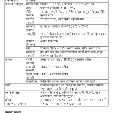
तापमान और
नियंत्रक
आर्द्रता नियंत्रण
सटीक सीमा
तापमान: ± 0.1 ℃, / आर्द्रता: ± 0.1 ℃ आर · एच
सेंसर
प्लेटिनम प्रतिरोध Pt100Ω/mv
हीटिंग
स्वतंत्र प्रणाली, निकल क्रोमियम मिश्र धातु इलेक्ट्रिक हीटिंग
सिस्टम
प्रकार हीटर
आर्द्रता
स्टेनलेस स्टील, बाहरी पृथक ह्यूमिडिफायर
प्रणाली
ब्लैकबोर्ड
बायमेटल थर्मामीटर ब्लैकबोर्ड 55 ℃ ~ 75 ℃
तापमान
जलापूर्ति
स्वत: नियंत्रण के साथ आर्द्रीकरण जल आपूर्ति, जल पुनर्चक्रण
द्वारा ठंडा क्सीनन लैंप
तापमान
आयात नियंत्रक
नियंत्रक
नमी
विकिरण: 30% ~ 65% आरएच अंधेरा: 90% आरएच तक;
साइकिल
कम शोर वाले एयर-कंडीशनिंग-टाइप मोटर्स, मल्टी-लीफ-टाइप
प्रणाली
सेंट्रीफ्यूगल विंड व्हील
सामग्री
बाहरी
उन्नत स्प्रे रंग प्लेट / SUS304 स्टेनलेस स्टील
सामग्री
अंदर की
SUS304 स्टेनलेस स्टील
सामग्री
नमूना धारक
SUS304 स्टेनलेस स्टील
सामग्री
नस्यूलेशन
सिलिकॉन रबर की उच्च और निम्न तापमान उम्र बढ़ने
मानक
विकिरण-सबूत कांच की खिड़की का एक सेट, गतिशील परीक्षण
नमूना शेल्फ 1, क्सीनन लैंप ट्यूब 2
रक्षा करनेवाला
रिसाव, शॉर्ट सर्किट, अधिक तापमान, पानी की कमी, मोटर
ओवरहीटिंग, अति-वर्तमान सुरक्षा।
शक्ति
AC380V ± 10% 50 ± 0.5HZ, तीन चरण पांच तार प्रणाली
पर्यावरण का तापमान
± 5 ℃ ～ + 30 ℃ ≤85% आर · एच
अनुरूप मानक: