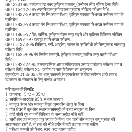
GB12831-86 वल्केनाइज्ड रबर कृत्रिम जलवायु (क्सीनन लैंप) एजिंग टेस्ट विधि
GB/T1644.2-1999प्लास्टिक प्रयोगशाला प्रकाश जोखिम परीक्षण विधि
GB/T8427-89 कपड़ा रंग स्थिरता परीक्षण, कृत्रिम प्रकाश स्थिरता क्सीनन चाप के
प्रतिरोध
GB/T8430-98 कपड़ा रंग स्थिरता परीक्षण, कृत्रिम प्रकाश स्थिरता क्सीनन चाप के
प्रतिरोध
GB/T1865-97 पेंट, वार्निश, कृत्रिम मौसम उम्र बढ़ने और कृत्रिम विकिरण जोखिम
GB/T16991-97 कपड़ा रंग स्थिरता परीक्षण,
GB/T5137.3-96 विकिरण, गर्मी, आर्द्रता, जलन के प्रतिरोधी की सिम्युलेटेड जलवायु
परीक्षण विधि
GB/T16259-96 रंग निर्माण सामग्री, कृत्रिम जलवायु त्वरित उम्र बढ़ने परीक्षण
विधि।
GB/T2423.24-95 इलेक्ट्रॉनिक और इलेक्ट्रिकल उत्पाद पर्यावरण परीक्षण भाग II:
परीक्षण विधि, परीक्षण SQ: जमीन पर सौर विकिरण का अनुकरण
एएसटीएम G155-05a गैर-धातु सामग्री के एक्सपोजर के लिए क्सीनन आर्क लाइट
उपकरण के संचालन के लिए मानक अभ्यास1
परिचालन की स्थिति:
1. तापमान: 15 ℃ ~ 35 ℃
2. सापेक्षिक आर्द्रता: 85% से कम आरएच
3. मजबूत कंपन और मजबूत विद्युत चुम्बकीय क्षेत्र के बिना
4. गोल क्षेत्र में धूल और संक्षारक सामग्री की उच्च सांद्रता के बिना
5. कोई सीधी धूप या गर्मी विकिरण के अन्य स्रोत सीधे नहीं
6. चारों ओर एक मजबूत वायु प्रवाह के बिना, जब चारों ओर मजबूर वायु प्रवाह की
आवश्यकता होती है, तो हवा को सीधे शरीर में नहीं उड़ाया जाना चाहिए
7. परीक्षण मामलों को स्थिर, स्तर . रखा जाना चाहिए