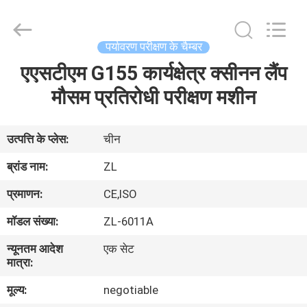
Zhongli
Instrument
Technology
Co.,
Ltd..
पर्यावरण परीक्षण के चैम्बर
All
Rights
एएसटीएम G155 कार्यक्षेत्र क्सीनन लैंप
घर
Reserved.
मौसम प्रतिरोधी परीक्षण मशीन
उत्पादों
उत्पत्ति के प्लेस:
चीन
वीडियो
ब्रांड नाम:
ZL
प्रमाणन:
CE,ISO
हमारे
मॉडल संख्या:
ZL-6011A
बारे
न्यूनतम आदेश
एक सेट
में
मात्रा:
मूल्य:
negotiable
कारखाना