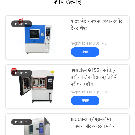
शीर्ष उत्पाद
वाटर जेट / प्रूफ एनवायरनमेंट
टेस्ट चैंबर
negotiable MOQ:1 सेट
संपर्क
एएसटीएम G155 कार्यक्षेत्र
क्सीनन लैंप मौसम प्रतिरोधी
परीक्षण मशीन
negotiable MOQ:एक सेट
संपर्क
IEC68-2 प्रोग्रामयोग्य
तापमान और आर्द्रता मशीन