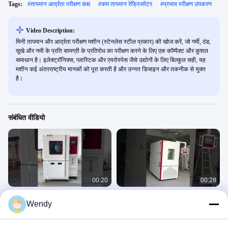
Tags:
#
तापमान आर्द्रता परीक्षण कक्ष
#
कम तापमान रेफ्रिजरेटर
#
प्रभाव परीक्षण उपकरण
Video Description:
मिनी तापमान और आर्द्रता परीक्षण मशीन (स्टेनलेस स्टील प्रकार) की खोज करें, जो गर्मी, ठंड,
सूखे और नमी के प्रति सामग्री के प्रतिरोध का परीक्षण करने के लिए एक कॉम्पैक्ट और कुशल
समाधान है। इलेक्ट्रॉनिक्स, प्लास्टिक और एयरोस्पेस जैसे उद्योगों के लिए बिल्कुल सही, यह
मशीन कई अंतरराष्ट्रीय मानकों को पूरा करती है और उन्नत डिजाइन और तकनीक से युक्त
है।
संबंधित वीडियो
00:20
00:28
ISO 20653 IEC60529 IEC 6059 रेन
प्रोग्रामेबल पर्यावरणीय उच्च और निम्न तापमान
Wendy
टेस्ट चैंबर IPX3 IPX4 IPX5 IPX6 के साथ
आर्द्रता जलवायु परीक्षण कक्ष
Environmental 6
Environmental 6
September 12, 2025
August 08, 2025