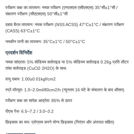
परीक्षण कक्ष का तापमानः नमक परीक्षण (एनएसएस एसीएसएस) 35°सी±1°सी /
संक्षारण परीक्षण (सीएएसएस) 50°सी±1°सी
दबाव बैरल तापमानः नमक परीक्षण (NSS ACSS) 47°C±1°C / संक्षारण परीक्षण
(CASS) 63°C±1°C
नमकीन पानी का तापमानः 35°C±1°C / 50°C±1°C
प्रदर्शन विनिर्देश
नमक सांद्रताः 5% सोडियम क्लोराइड या 5% सोडियम क्लोराइड 0.26g प्रति लीटर
तांबा क्लोराइड (CuCl2·2H2O) के साथ
वायु दबावः 1.00±0.01kgf/cm2
स्प्रे वॉल्यूमः 1.0~2.0ml/80cm2/h (न्यूनतम 16 घंटे के संचालन के बाद औसत)
परीक्षण कक्ष का सापेक्ष आर्द्रताः 85% से ऊपर
पीएच रेंजः 6.5~7.2 / 3.0~3.2
छिड़काव का रूपः प्रोग्राम करने योग्य छिड़काव (निरंतर और अंतराल सहित)