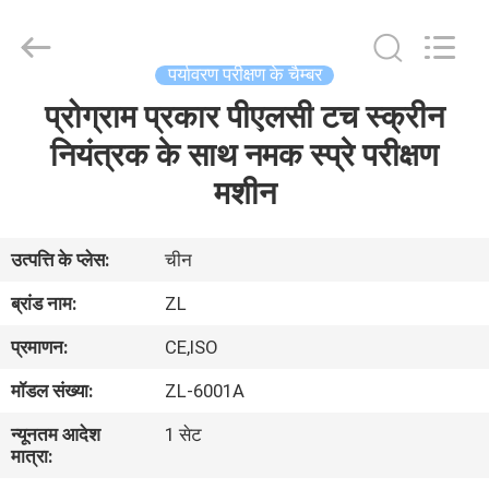
Zhongli
Instrument
Technology
Co.,
Ltd..
पर्यावरण परीक्षण के चैम्बर
All
Rights
प्रोग्राम प्रकार पीएलसी टच स्क्रीन
घर
Reserved.
नियंत्रक के साथ नमक स्प्रे परीक्षण
उत्पादों
मशीन
वीडियो
उत्पत्ति के प्लेस:
चीन
ब्रांड नाम:
ZL
हमारे
प्रमाणन:
CE,ISO
बारे
मॉडल संख्या:
ZL-6001A
में
न्यूनतम आदेश
1 सेट
मात्रा:
कारखाना