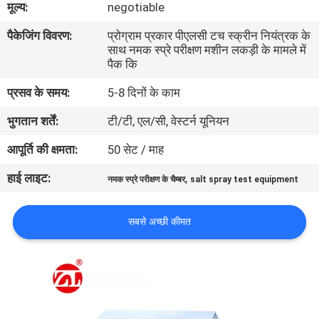
मूल्य:
negotiable
भ्रमण
पैकेजिंग विवरण:
प्रोग्राम प्रकार पीएलसी टच स्क्रीन नियंत्रक के
साथ नमक स्प्रे परीक्षण मशीन लकड़ी के मामले में
गुणवत्ता
पैक कि
नियंत्रण
प्रसव के समय:
5-8 दिनों के काम
भुगतान शर्तें:
टी/टी, एल/सी, वेस्टर्न यूनियन
संपर्क
आपूर्ति की क्षमता:
50 सेट / माह
करें
हाई लाइट:
,
नमक स्प्रे परीक्षण के चैम्बर
salt spray test equipment
समाचार
सबसे अच्छी कीमत
एक
उद्धरण
की