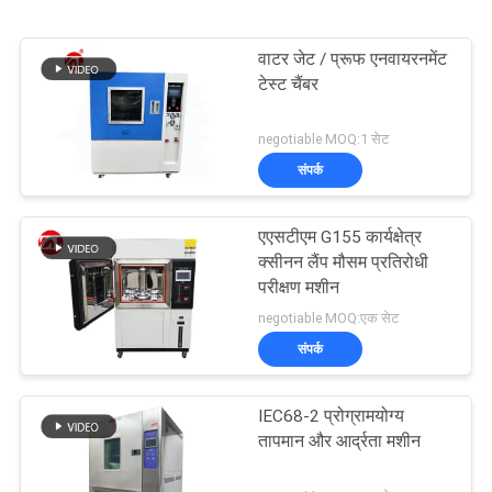
वाटर जेट / प्रूफ एनवायरनमेंट
टेस्ट चैंबर
negotiable MOQ:1 सेट
संपर्क
एएसटीएम G155 कार्यक्षेत्र
क्सीनन लैंप मौसम प्रतिरोधी
परीक्षण मशीन
negotiable MOQ:एक सेट
संपर्क
IEC68-2 प्रोग्रामयोग्य
तापमान और आर्द्रता मशीन