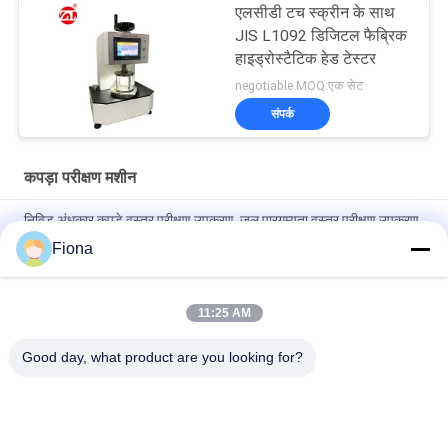
एलसीडी टच स्क्रीन के साथ
JIS L1092 डिजिटल फैब्रिक
हाइड्रोस्टैटिक हेड टेस्टर
negotiable MOQ:एक सेट
संपर्क
कपड़ा परीक्षण मशीन
निविड़ अंधकार कपड़े वस्त्र परीक्षण उपकरण, जल पारगम्यता वस्त्र परीक्षण उपकरण
Fiona
पूरी तरह से स्वचालित फैब्रिक एयर पारगम्यता परीक्षक, कोई मलिनकिरण और कोई
ऑक्सीकरण नहीं
11:25 AM
ऑटोमैटिक नॉन-वेवन फैब्रिक रोलिंग मशीन∙ एज कंट्रोल सिस्टम के साथ∙ फैब्रिक
इंस्पेक्शन उपकरण
Good day, what product are you looking for?
लोकप्रिय श्रेणियां
सभी