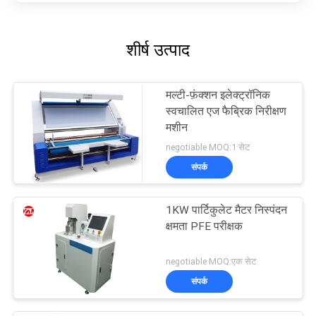
शीर्ष उत्पाद
मल्टी-फ़ंक्शन इलेक्ट्रॉनिक
स्वचालित एज फैब्रिक निरीक्षण
मशीन
negotiable MOQ:1 सेट
संपर्क
1KW पार्टिकुलेट मैटर निस्पंदन
क्षमता PFE परीक्षक
negotiable MOQ:एक सेट
संपर्क