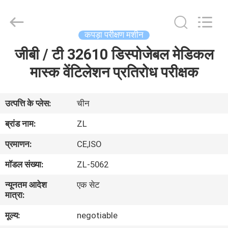
Zhongli
Instrument
Technology
Co.,
Ltd..
कपड़ा परीक्षण मशीन
All
Rights
जीबी / टी 32610 डिस्पोजेबल मेडिकल
घर
Reserved.
मास्क वेंटिलेशन प्रतिरोध परीक्षक
उत्पादों
उत्पत्ति के प्लेस:
चीन
वीडियो
ब्रांड नाम:
ZL
प्रमाणन:
CE,ISO
हमारे
मॉडल संख्या:
ZL-5062
बारे
न्यूनतम आदेश
एक सेट
में
मात्रा:
मूल्य:
negotiable
कारखाना