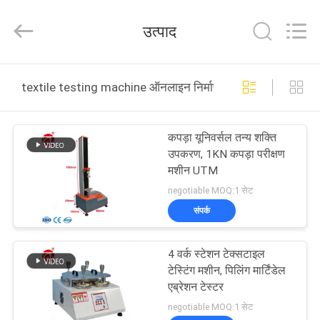
Zhongli
Instrument
Technology
उत्पाद
Co.,
Ltd..
All
Rights
घर
Reserved.
textile testing machine ऑनलाइन निर्माण
उत्पादों
कपड़ा यूनिवर्सल तन्य शक्ति
उपकरण, 1KN कपड़ा परीक्षण
वीडियो
मशीन UTM
negotiable MOQ:1 सेट
हमारे
संपर्क
बारे
4 वर्क स्टेशन टेक्सटाइल
में
टेस्टिंग मशीन, पिलिंग मार्टिंडेल
एब्रेशन टेस्टर
कारखाना
negotiable MOQ:1 सेट