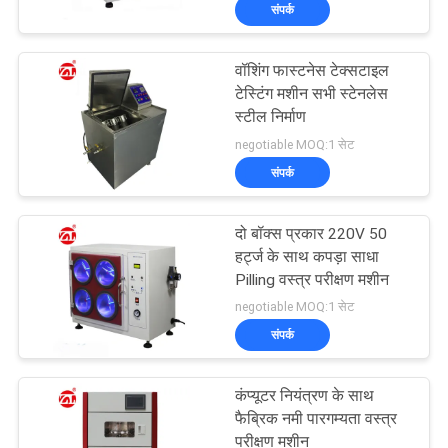
संपर्क
भ्रमण
वॉशिंग फास्टनेस टेक्सटाइल
गुणवत्ता
टेस्टिंग मशीन सभी स्टेनलेस
नियंत्रण
स्टील निर्माण
negotiable MOQ:1 सेट
संपर्क
संपर्क
करें
दो बॉक्स प्रकार 220V 50
हर्ट्ज के साथ कपड़ा साधा
समाचार
Pilling वस्त्र परीक्षण मशीन
negotiable MOQ:1 सेट
संपर्क
एक
उद्धरण
कंप्यूटर नियंत्रण के साथ
की
फैब्रिक नमी पारगम्यता वस्त्र
परीक्षण मशीन