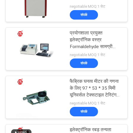
विनती
negotiable MOQ:1 सेट
करे
संपर्क
VR
प्रयोगशाला प्रयुक्त
इलेक्ट्रॉनिक वस्त्र
SHOW
Formaldehyde सामग्री
विश्लेषक वस्त्र परीक्षण मशीन
negotiable MOQ:1 सेट
साइटमैप
संपर्क
PRIVACY
फैब्रिक घनत्व मीटर की गणना
के लिए 97 * 53 * 35 मिमी
POLICY
यूनिवर्सल टेक्सटाइल टेस्टिंग
मशीन
negotiable MOQ:1 सेट
संपर्क
इलेक्ट्रॉनिक रबड़ तन्यता