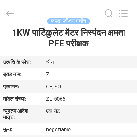
Zhongli
Instrument
Technology
Co.,
Ltd..
कपड़ा परीक्षण मशीन
All
Rights
1KW पार्टिकुलेट मैटर निस्पंदन क्षमता
घर
Reserved.
PFE परीक्षक
उत्पादों
उत्पत्ति के प्लेस:
चीन
वीडियो
ब्रांड नाम:
ZL
प्रमाणन:
CE,ISO
हमारे
मॉडल संख्या:
ZL-5066
बारे
न्यूनतम आदेश
एक सेट
में
मात्रा:
मूल्य:
negotiable
कारखाना