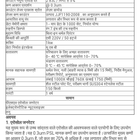
काउंटर नमूना प्रवाह दर
2.83L / मिनट ± 5%
कण आकार प्रदर्शन
@ 0.3um
काउंटर लेजर प्रकाश स्रोत
लेज़र डायोड
लेजर कण काउंटर
उत्पाद JJF1190-2008 . का अनुपालन करते हैं
आयातित वायु पंप
लगातार और स्थिर रूप से काम करता है
डेटा मेमोरी क्षमता
1∽ माप डेटा के 1000 सेट, निर्यात योग्य
स्क्रीन डिस्प्ले
रंग 7 इंच की टच स्क्रीन
मुद्रण विधि
बिल्ट-इन थर्मल प्रिंटर
बिजली की आपूर्ति
एसी 220V / 50 हर्ट्ज
शक्ति
1kw
डेटा निर्यात इंटरफ़ेस
यु एस बी
वातावरण
परिचालन के लिए अच्छा वातावरण:
0∽ 40 ℃ सापेक्षिक आर्द्रता 10∽ 70%
भंडारण वातावरण:
0 ℃ ∽ 45 ℃ सापेक्षिक आर्द्रता 0∽ 70%
मानक सहायक सामग्री
थर्मल पेपर, नली (बाहरी व्यास 6 मिमी और 15 मिमी), निर्देश मैनुअल,
परीक्षण रिपोर्ट, अनुरूपता का प्रमाण पत्र
आयाम
लंबाई 1000X चौड़ाई 760X ऊंचाई 1750 (मिमी)
सामग्री
शैल स्टील प्लेट पेंट, परीक्षण भागों SUS304 स्टेनलेस स्टील
वज़न
150 किलो
गारंटी
1 वर्ष
सामान
पीएसएल एरोसोल जनरेटर
इलेक्ट्रोस्टैटिक न्यूट्रलाइज़र
तनु
अवयव
1. एरोसोल जनरेटर
यह मुख्य रूप से उच्च सांद्रता वाले एरोसोल की आवश्यकता वाले प्रयोगों के लिए उपयोग
किया जाता है।यह 0.3um PSL मानक कणों का उपयोग करता है।उत्सर्जित मुख्य कणों
का आकार 0.3um है, जो कुल का 70% से अधिक है।यह लगातार और स्थिर रूप से