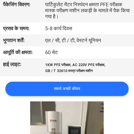
पैकेजिंग विवरण:
पार्टिकुलेट मैटर निस्पंदन क्षमता PFE परीक्षक
भ्रमण
मास्क परीक्षण मशीन लकड़ी के मामले में पैक किया
गया है।
गुणवत्ता
प्रसव के समय:
5-8 कार्य दिवस
नियंत्रण
भुगतान शर्तें:
एल / सी, टी / टी, वेस्टर्न यूनियन
आपूर्ति की क्षमता:
60 सेट
संपर्क
हाई लाइट:
,
,
करें
1KW PFE परीक्षक
AC 220V PFE परीक्षक
GB / T 32610 वस्त्र परीक्षण मशीन
समाचार
सबसे अच्छी कीमत
एक
उद्धरण
की