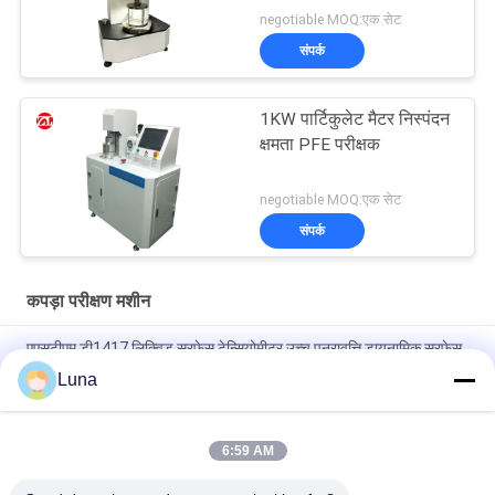
negotiable MOQ:एक सेट
संपर्क
1KW पार्टिकुलेट मैटर निस्पंदन
क्षमता PFE परीक्षक
negotiable MOQ:एक सेट
संपर्क
कपड़ा परीक्षण मशीन
एएसटीएम डी1417 लिक्विड सरफेस टेन्सियोमीटर उच्च पुनरावृत्ति डायनामिक सरफेस
टेन्सियोमीटर
Luna
ऑटोमैटिक नॉन-वेवन फैब्रिक रोलिंग मशीन∙ एज कंट्रोल सिस्टम के साथ∙ फैब्रिक
इंस्पेक्शन उपकरण
6:59 AM
G278 कपड़े ऑसिलेटर घर्षण परीक्षक और चमड़े Wyzenbeek घर्षण परीक्षण मशीन