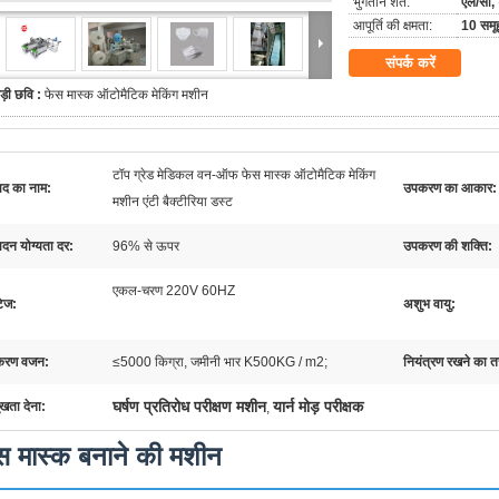
भुगतान शर्तें:
एल/सी, 
आपूर्ति की क्षमता:
10 समू
संपर्क करें
ड़ी छवि :
फेस मास्क ऑटोमैटिक मेकिंग मशीन
टॉप ग्रेड मेडिकल वन-ऑफ फेस मास्क ऑटोमैटिक मेकिंग
पाद का नाम:
उपकरण का आकार:
मशीन एंटी बैक्टीरिया डस्ट
ादन योग्यता दर:
96% से ऊपर
उपकरण की शक्ति:
एकल-चरण 220V 60HZ
टेज:
अशुभ वायु:
करण वजन:
≤5000 किग्रा, जमीनी भार K500KG / m2;
नियंत्रण रखने का त
घर्षण प्रतिरोध परीक्षण मशीन
यार्न मोड़ परीक्षक
ुखता देना:
,
स मास्क बनाने की मशीन