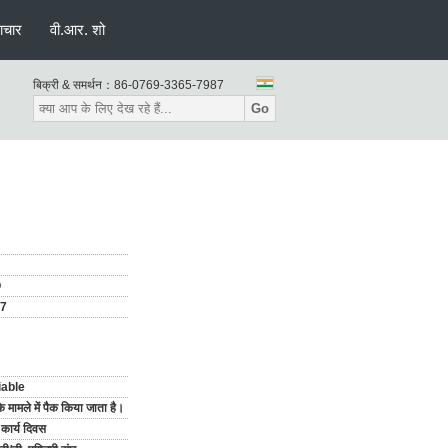
ाचार
वी.आर. शो
बिक्री & समर्थन：
86-0769-3365-7987
Go
O
47
iable
े मामले में पैक किया जाता है।
कार्य दिवस