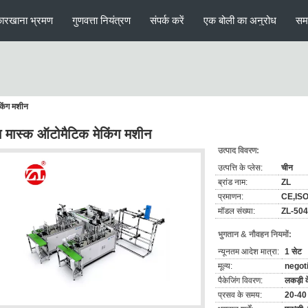
ारखाना भ्रमण
गुणवत्ता नियंत्रण
संपर्क करें
एक बोली का अनुरोध
सम
किंग मशीन
 मास्क ऑटोमैटिक मेकिंग मशीन
उत्पाद विवरण:
उत्पत्ति के प्लेस:
चीन
ब्रांड नाम:
ZL
प्रमाणन:
CE,IS
मॉडल संख्या:
ZL-50
भुगतान & नौवहन नियमों:
न्यूनतम आदेश मात्रा:
1 सेट
मूल्य:
negot
पैकेजिंग विवरण:
लकड़ी क
प्रसव के समय:
20-40 