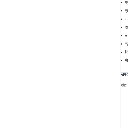
प
एल
उ
स
±
न
स
म
उप
नोटः 