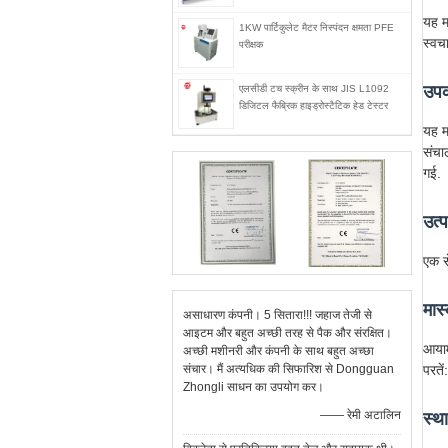
यह म
1KW पार्टिकुलेट मैटर निस्पंदन क्षमता PFE
स्वच
परीक्षक
उप
एलसीडी टच स्क्रीन के साथ JIS L1092
डिजिटल फैब्रिक हाइड्रोस्टैटिक हेड टेस्टर
यह म
संचाल
गई.
उत्प
एक स
मास्
असाधारण कंपनी। 5 सितारा!!! जहाज तेजी से
आइटम और बहुत अच्छी तरह से पैक और संरक्षित।
आयाम
अच्छी मशीनरी और कंपनी के साथ बहुत अच्छा
संचार। मैं अत्यधिक की सिफारिश से Dongguan
परतें
Zhongli साधन का उपयोग कर।
—— रेमी अटालिन
स्थ