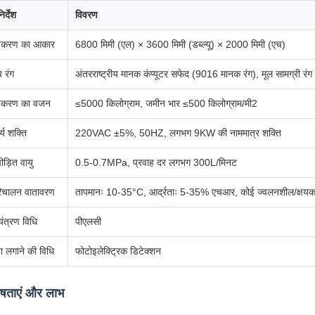
िर्देश
विवरण
पकरण का आकार
6800 मिमी (एल) × 3600 मिमी (डब्ल्यू) × 2000 मिमी (एच)
प रंग
अंतरराष्ट्रीय मानक कंप्यूटर सफेद (9016 मानक रंग), मूल सामग्री रंग म
पकरण का वजन
≤5000 किलोग्राम, जमीन भार ≤500 किलोग्राम/मी2
र्य शक्ति
220VAC ±5%, 50HZ, लगभग 9KW की नाममात्र शक्ति
पीड़ित वायु
0.5-0.7MPa, प्रवाह दर लगभग 300L/मिनट
िचालन वातावरण
तापमानः 10-35°C, आर्द्रताः 5-35% एचआर, कोई ज्वलनशील/क्षयकारी
यंत्रण विधि
पीएलसी
ा लगाने की विधि
फोटोइलेक्ट्रिक डिटेक्शन
ेषताएं और लाभ