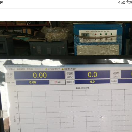
जन
450 किल