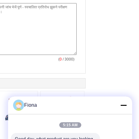
(
0
/ 3000)
Fiona
5:15 AM
Good day, what product are you looking 