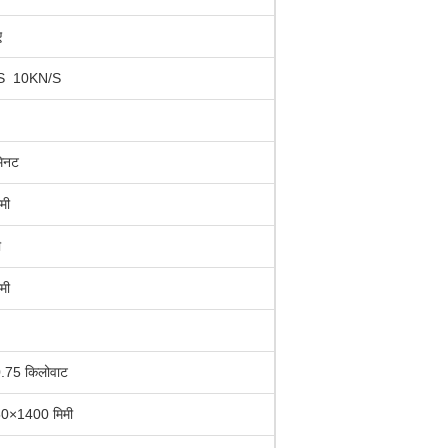
ए
S ️ 10KN/S
िनट
मी
ी
मी
.75 किलोवाट
0×1400 मिमी