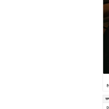
टै
सम
D