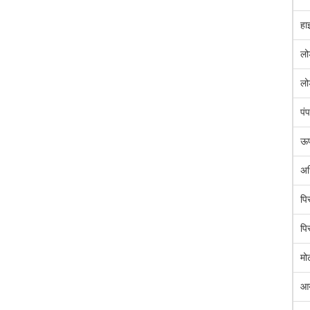
हा
लो
लो
पं
ऊप
अध
पि
पि
मो
आ