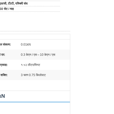
एल/सी, टी/टी, पश्चिमी संघ
50 सेट / माह
बल संकल्प:
0.01kN
ी दर:
0.3 केएन / एस～10 केएन / एस
 प्रवाह:
१.५२ लीटर/मिनट
 शक्ति:
3 चरण 0.75 किलोवाट
0kN