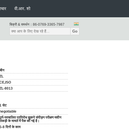
ाचार
वी.आर. शो
बिक्री & समर्थन：
86-0769-3365-7987
Go
चीन
ZL
CE,ISO
ZL-8013
1 सेट
negotiable
पूर्ण-स्वचालित प्रतिरोध झुकने संपीड़न परीक्षण मशीन
लकड़ी के मामले में पैक की गई है।
5-8 दिनों के काम