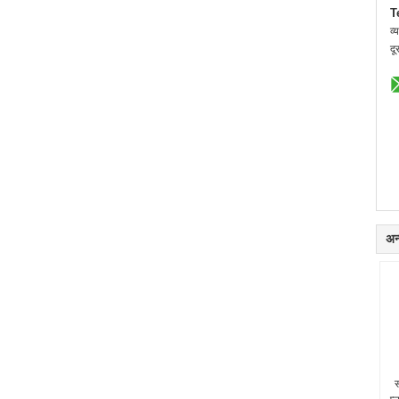
T
व्
दू
अन्
स