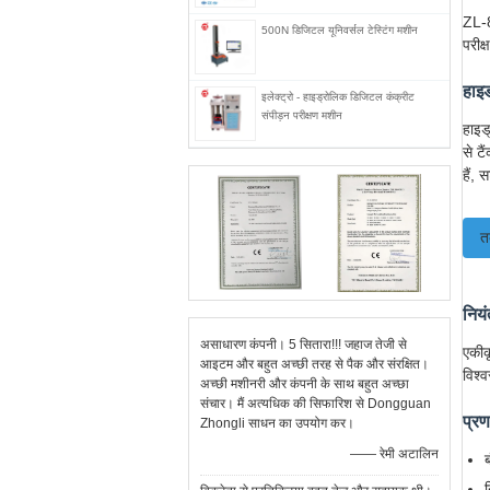
ZL-8
500N डिजिटल यूनिवर्सल टेस्टिंग मशीन
परीक
हाइ
इलेक्ट्रो - हाइड्रोलिक डिजिटल कंक्रीट
संपीड़न परीक्षण मशीन
हाइड
से टै
हैं,
त
नियं
असाधारण कंपनी। 5 सितारा!!! जहाज तेजी से
एकीक
आइटम और बहुत अच्छी तरह से पैक और संरक्षित।
विश्
अच्छी मशीनरी और कंपनी के साथ बहुत अच्छा
संचार। मैं अत्यधिक की सिफारिश से Dongguan
प्रण
Zhongli साधन का उपयोग कर।
—— रेमी अटालिन