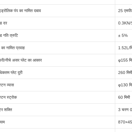
इड्रोलिक पंप का नामित दबाव
25 एमपी
ड दर
0.3KN/
ड गति त्रुटि
± 5%
प का नामित प्रवाह
1.52L/म
री/नीचे असर प्लेट का आकार
φ155 मि
िकतम प्लेट दूरी
260 मिम
स्टन व्यास
φ130 मि
स्टन स्ट्रोक
60 मिमी
टर शक्ति
3 चरण 0
याम
870×45