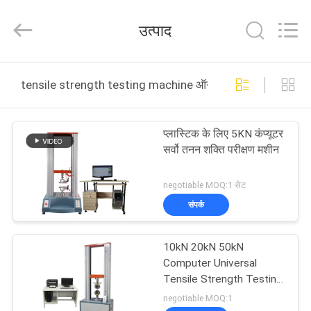
Zhongli
Instrument
Technology
उत्पाद
Co.,
Ltd..
All
Rights
घर
Reserved.
tensile strength testing machine ऑनलाइन निर्माण
उत्पादों
प्लास्टिक के लिए 5KN कंप्यूटर
सर्वो तनन शक्ति परीक्षण मशीन
वीडियो
negotiable MOQ:1 सेट
हमारे
संपर्क
बारे
10kN 20kN 50kN
में
Computer Universal
Tensile Strength Testing
Machine with High
कारखाना
negotiable MOQ:1