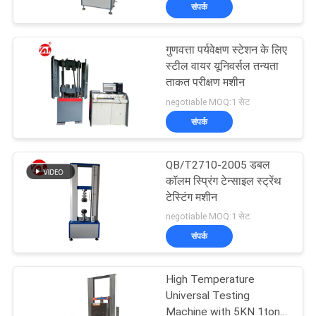
Precision and
संपर्क
भ्रमण
Customizable Options
गुणवत्ता पर्यवेक्षण स्टेशन के लिए
गुणवत्ता
स्टील वायर यूनिवर्सल तन्यता
नियंत्रण
ताकत परीक्षण मशीन
negotiable MOQ:1 सेट
संपर्क
संपर्क
करें
QB/T2710-2005 डबल
कॉलम स्प्रिंग टेन्साइल स्ट्रेंथ
समाचार
टेस्टिंग मशीन
negotiable MOQ:1 सेट
संपर्क
एक
उद्धरण
High Temperature
की
Universal Testing
Machine with 5KN 1ton 2