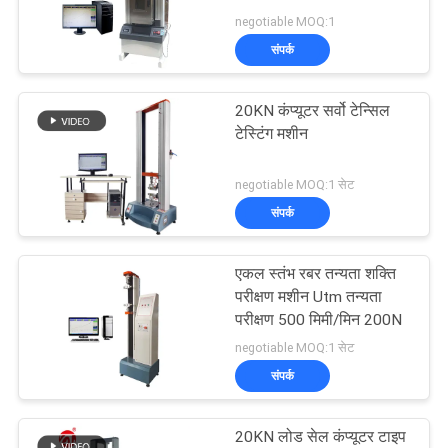
विनती
ton Max Load for Tensile
negotiable MOQ:1
करे
Strength Testing
संपर्क
VR
20KN कंप्यूटर सर्वो टेन्सिल
टेस्टिंग मशीन
SHOW
negotiable MOQ:1 सेट
साइटमैप
संपर्क
PRIVACY
एकल स्तंभ रबर तन्यता शक्ति
परीक्षण मशीन Utm तन्यता
POLICY
परीक्षण 500 मिमी/मिन 200N
negotiable MOQ:1 सेट
संपर्क
20KN लोड सेल कंप्यूटर टाइप