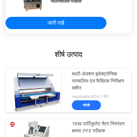
ज्वलनशीलता परीक्षक
जारी रखें
शीर्ष उत्पाद
मल्टी-फ़ंक्शन इलेक्ट्रॉनिक
स्वचालित एज फैब्रिक निरीक्षण
मशीन
negotiable MOQ:1 सेट
संपर्क
1KW पार्टिकुलेट मैटर निस्पंदन
क्षमता PFE परीक्षक