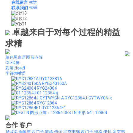
在线留言
संदेश
联系我们
संपर्क
卓越来自于对每个过程的精益
求精
单色黑白屏图形点阵
OLED屏
彩屏टीएफटी
字符एलसीडी
RYG12881A
RYB240160A
RYG24064
01 12864 यू
RYG12864J-GYTWYGN-ए
RYG12864
RYG12864E1
DFSTN 图形 64। 12864
合作 客户
是एबीबी,施耐德,西门子,海格,伊顿,罗克韦继,西门子,海格,伊顿,罗克韦