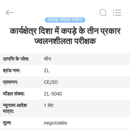
Zhongli
Instrument
Technology
Co.,
Ltd..
कपड़ा परीक्षण मशीन
All
Rights
कार्यक्षेत्र दिशा में कपड़े के तीन प्रकार
घर
Reserved.
ज्वलनशीलता परीक्षक
उत्पादों
उत्पत्ति के प्लेस:
चीन
वीडियो
ब्रांड नाम:
ZL
प्रमाणन:
CE,ISO
हमारे
मॉडल संख्या:
ZL-5043
बारे
न्यूनतम आदेश
1 सेट
में
मात्रा:
मूल्य:
negotiable
कारखाना