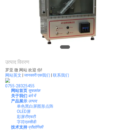
SHOW
SITEMAP
PRIVACY
POLICY
उत्पाद विवरण
罗亚 微 网站 欢迎 你!
网站英文
|
जानकारी एक我们
|
联系我们
0755-28325455
网站首页
सूचकांक
关于我们
बारे में
产品展示
उत्पाद
单色黑白屏图形点阵
OLED屏
彩屏टीएफटी
字符एलसीडी
技术支持
प्रौद्योगिकी