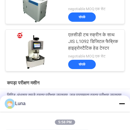
negotiable MOQ:एक सेट
संपर्क
एलसीडी टच स्क्रीन के साथ
JIS L1092 डिजिटल फैब्रिक
हाइड्रोस्टैटिक हेड टेस्टर
negotiable MOQ:एक सेट
संपर्क
कपड़ा परीक्षण मशीन
निविड़ अंधकार कपड़े वस्त्र परीक्षण उपकरण, जल पारगम्यता वस्त्र परीक्षण उपकरण
Luna
पूरी तरह से स्वचालित फैब्रिक एयर पारगम्यता परीक्षक, कोई मलिनकिरण और कोई
ऑक्सीकरण नहीं
5:58 PM
ऑटोमैटिक नॉन-वेवन फैब्रिक रोलिंग मशीन∙ एज कंट्रोल सिस्टम के साथ∙ फैब्रिक
इंस्पेक्शन उपकरण