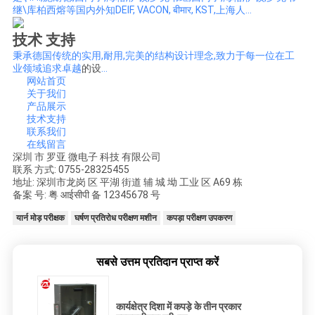
继\库柏西熔等国内外知DEIF, VACON, बीमार, KST,上海人...
技术 支持
秉承德国传统的实用,耐用,完美的结构设计理念,致力于每一位在工
业领域追求卓越
的设
...
网站首页
关于我们
产品展示
技术支持
联系我们
在线留言
深圳 市 罗亚 微电子 科技 有限公司
联系 方式: 0755-28325455
地址: 深圳市龙岗 区 平湖 街道 辅 城 坳 工业 区 A69 栋
备案 号: 粤 आईसीपी 备 12345678 号
यार्न मोड़ परीक्षक
घर्षण प्रतिरोध परीक्षण मशीन
कपड़ा परीक्षण उपकरण
सबसे उत्तम प्रतिदान प्राप्त करें
कार्यक्षेत्र दिशा में कपड़े के तीन प्रकार