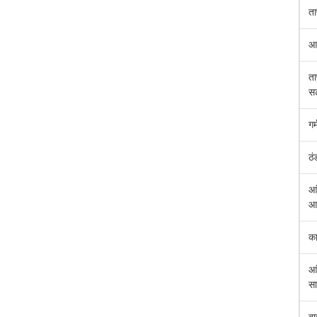
ता
आर
ता
स
गर
ठं
आं
आ
का
आं
सा