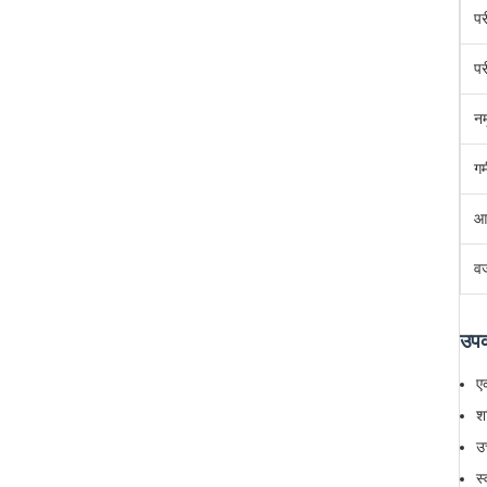
पर
परी
नम
गर
आ
व
उपक
ए
श
उच
स