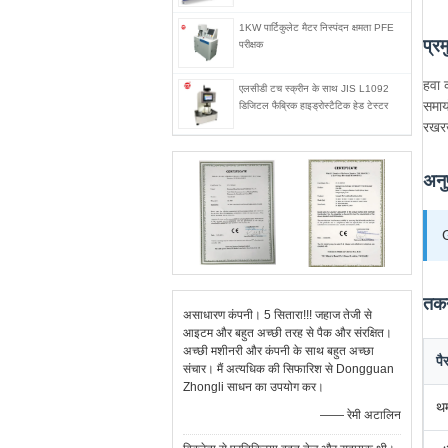
1KW पार्टिकुलेट मैटर निस्पंदन क्षमता PFE
प्र
परीक्षक
हवा 
एलसीडी टच स्क्रीन के साथ JIS L1092
समाय
डिजिटल फैब्रिक हाइड्रोस्टैटिक हेड टेस्टर
रखरख
अनु
तकन
असाधारण कंपनी। 5 सितारा!!! जहाज तेजी से
आइटम और बहुत अच्छी तरह से पैक और संरक्षित।
अच्छी मशीनरी और कंपनी के साथ बहुत अच्छा
पै
संचार। मैं अत्यधिक की सिफारिश से Dongguan
Zhongli साधन का उपयोग कर।
थर
—— रेमी अटालिन