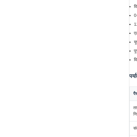
व
0
1
ए
य
प
व
पर्य
पै
ता
नि
सं