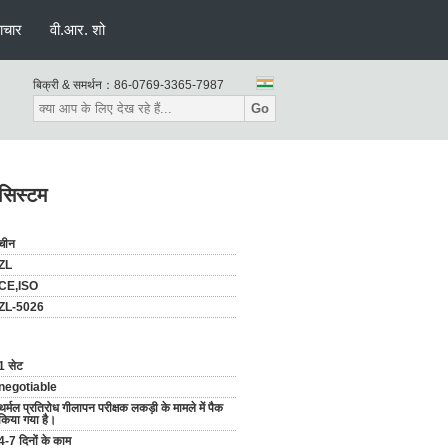
ाचार
वी.आर. शो
बिक्री & समर्थन：
86-0769-3365-7987
Go
 सिस्टम
चीन
ZL
CE,ISO
ZL-5026
1 सेट
negotiable
थर्मल प्रतिरोध गीलापन परीक्षक लकड़ी के मामले में पैक
किया गया है।
4-7 दिनों के काम