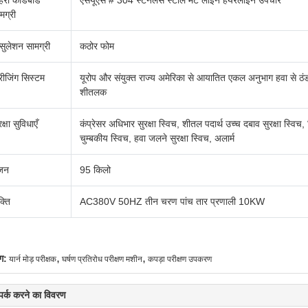
हरी कार्डबोर्ड
एसयूएस # 304 स्टेनलेस स्टील मैट लाइनें हेयरलाइन उपचार
मग्री
्सुलेशन सामग्री
कठोर फोम
रीजिंग सिस्टम
यूरोप और संयुक्त राज्य अमेरिका से आयातित एकल अनुभाग हवा से ठंडा 
शीतलक
रक्षा सुविधाएँ
कंप्रेसर अधिभार सुरक्षा स्विच, शीतल पदार्थ उच्च दबाव सुरक्षा स्विच, सि
चुम्बकीय स्विच, हवा जलने सुरक्षा स्विच, अलार्म
जन
95 किलो
्ति
AC380V 50HZ तीन चरण पांच तार प्रणाली 10KW
,
,
ग:
यार्न मोड़ परीक्षक
घर्षण प्रतिरोध परीक्षण मशीन
कपड़ा परीक्षण उपकरण
्पर्क करने का विवरण