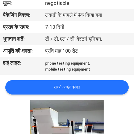
मूल्य:
negotiable
भ्रमण
पैकेजिंग विवरण:
लकड़ी के मामले में पैक किया गया
गुणवत्ता
प्रसव के समय:
7-10 दिनों
नियंत्रण
भुगतान शर्तें:
टी / टी, एल / सी, वेस्टर्न यूनियन,
आपूर्ति की क्षमता:
प्रति माह 100 सेट
संपर्क
हाई लाइट:
,
phone testing equipment
करें
mobile testing equipment
समाचार
सबसे अच्छी कीमत
एक
उद्धरण
की