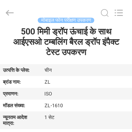
Zhongli
Instrument
Technology
Co.,
Ltd..
मोबाइल फोन परीक्षण उपकरण
All
Rights
500 मिमी ड्रॉप ऊंचाई के साथ
घर
Reserved.
आईएसओ टम्बलिंग बैरल ड्रॉप इंपैक्ट
उत्पादों
टेस्ट उपकरण
वीडियो
उत्पत्ति के प्लेस:
चीन
ब्रांड नाम:
ZL
हमारे
प्रमाणन:
ISO
बारे
मॉडल संख्या:
ZL-1610
में
न्यूनतम आदेश
1 सेट
मात्रा:
कारखाना