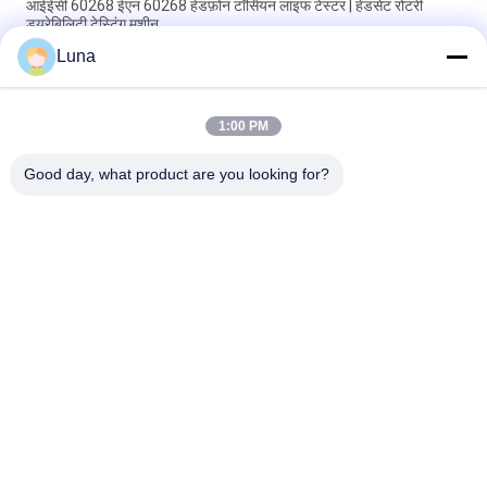
आईईसी 60268 ईएन 60268 हेडफ़ोन टॉर्सियन लाइफ टेस्टर | हेडसेट रोटरी
ड्यूरेबिलिटी टेस्टिंग मशीन
Luna
यूएसबी-आईएफ ईआईए-364-13 आईईसी 60512 मोबाइल फोन यूएसबी चार्जर
सर्विस लाइफ कनेक्टर सॉकेट प्लग इंसर्शन फोर्स टेस्टर
1:00 PM
आईईसी 60068 आईईसी 60268 एएसटीएम F2101 हेडफोन विस्तार जीवन
परीक्षक हेडसेट हेडबैंड स्ट्रेच थकान परीक्षण मशीन
Good day, what product are you looking for?
लोकप्रिय श्रेणियां
सभी
रबर परीक्षण मशीन
वल्केनाइजिंग प्रेस मशीन
दो रोल मिल
यूनिवर्सल परीक्षण मशीन
बनबरी मिक्सर
तन्यता परीक्षण मशीन
धातु डिटेक्टर मशीन
पर्यावरण परीक्षण के चैम्बर