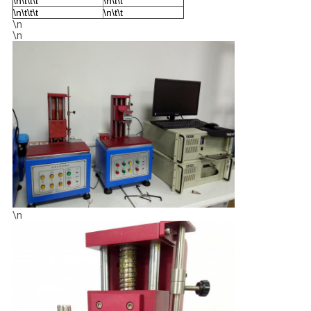
\n\t\t\t
\n\t\t
\n\t\t\t
\n\t\t
\n
\n
\n