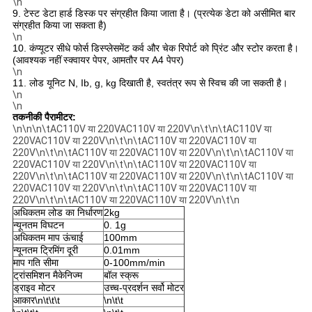
\n
9. टेस्ट डेटा हार्ड डिस्क पर संग्रहीत किया जाता है। (प्रत्येक डेटा को असीमित बार
संग्रहीत किया जा सकता है)
\n
10. कंप्यूटर सीधे फोर्स डिस्प्लेसमेंट कर्व और चेक रिपोर्ट को प्रिंट और स्टोर करता है।
(आवश्यक नहीं
स्क्वायर पेपर, आमतौर पर A4 पेपर)
\n
11. लोड यूनिट N, Ib, g, kg दिखाती है, स्वतंत्र रूप से स्विच की जा सकती है।
\n
\n
तकनीकी पैरामीटर:
\n\n\n\tAC110V या 220VAC110V या 220V\n\t\n\tAC110V या
220VAC110V या 220V\n\t\n\tAC110V या 220VAC110V या
220V\n\t\n\tAC110V या 220VAC110V या 220V\n\t\n\tAC110V या
220VAC110V या 220V\n\t\n\tAC110V या 220VAC110V या
220V\n\t\n\tAC110V या 220VAC110V या 220V\n\t\n\tAC110V या
220VAC110V या 220V\n\t\n\tAC110V या 220VAC110V या
220V\n\t\n\tAC110V या 220VAC110V या 220V\n\t\n
अधिकतम लोड का निर्धारण
2kg
न्यूनतम विघटन
0. 1g
अधिकतम माप ऊंचाई
100mm
न्यूनतम ट्रिमिंग दूरी
0.01mm
माप गति सीमा
0-100mm/min
ट्रांसमिशन मैकेनिज्म
बॉल स्क्रू
ड्राइव मोटर
उच्च-प्रदर्शन सर्वो मोटर
आकार
\n\t\t\t
\n\t\t