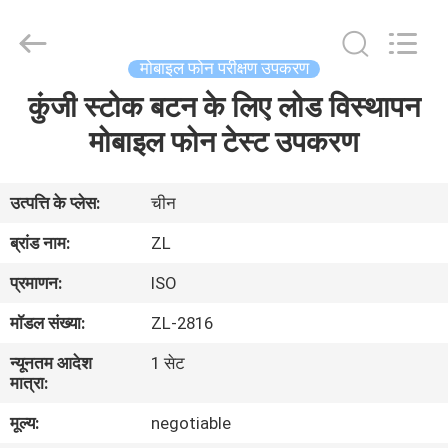
Zhongli
Instrument
Technology
Co.,
Ltd..
मोबाइल फोन परीक्षण उपकरण
All
Rights
कुंजी स्टोक बटन के लिए लोड विस्थापन
घर
Reserved.
मोबाइल फोन टेस्ट उपकरण
उत्पादों
उत्पत्ति के प्लेस:
चीन
वीडियो
ब्रांड नाम:
ZL
प्रमाणन:
ISO
हमारे
मॉडल संख्या:
ZL-2816
बारे
न्यूनतम आदेश
1 सेट
में
मात्रा:
मूल्य:
negotiable
कारखाना