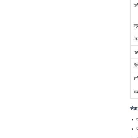
पर
सु
नि
दह
बि
शक
व
सेवा 