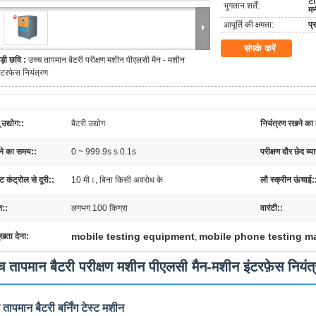
टी
भुगतान शर्तें:
मन
आपूर्ति की क्षमता:
प्
संपर्क करें
ड़ी छवि :
उच्च तापमान बैटरी परीक्षण मशीन पीएलसी मैन - मशीन
ंटरफेस नियंत्रण
 उद्योग::
बैटरी उद्योग
नियंत्रण रखने का
े का समय::
0 ~ 999.9s s 0.1s
परीक्षण दौर छेद व्य
ट कंट्रोल से दूरी::
10 मी।, बिना किसी अवरोध के
लौ स्क्रीन ऊंचाई:
::
लगभग 100 किग्रा
वारंटी::
mobile testing equipment
mobile phone testing m
ुखता देना:
,
च तापमान बैटरी परीक्षण मशीन पीएलसी मैन-मशीन इंटरफ़ेस नियंत
 तापमान बैटरी बर्निंग टेस्ट मशीन