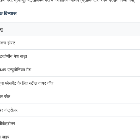
हन गैस: द्रवीभूत पेट्रोलियम गैस या औद्योगिक मीथेन (ग्राहक द्वारा स्वयं प्रदान किया गया)
क विन्यास
तु
ीक्षण होस्ट
्टकोणीय मेश बाड़ा
कअप एल्यूमीनियम मेश
ूना प्लेसमेंट के लिए स्टील वायर गॉज
र प्लेट
यर कंट्रोलर
लीकंट्रोलर
स पाइप