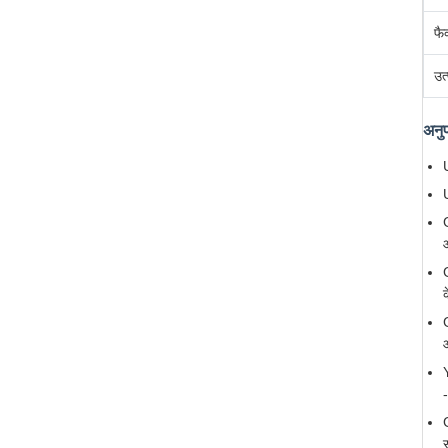
फै
उत्
अनु
क