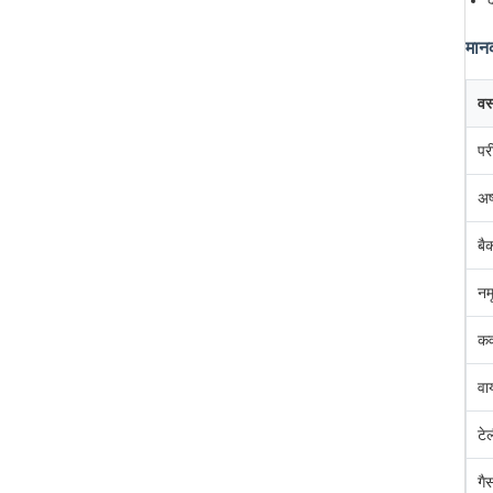
द
मान
वस्
पर
अष
बै
नम
कव
वा
टे
गै