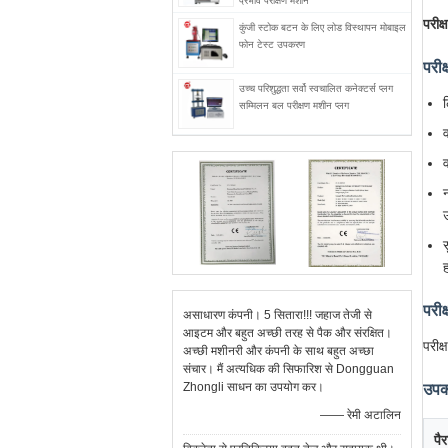
प्रभाव परीक्षण मशीन
परीक्
कुंजी स्टोक बटन के लिए लोड विस्थापन मोबाइल
फोन टेस्ट उपकरण
परीक
उच्च परिशुद्धता सर्वो स्वचालित कनेक्टर्स प्लग
सम्मिलन बल परीक्षण मशीन प्लग
परीक
असाधारण कंपनी। 5 सितारा!!! जहाज तेजी से
आइटम और बहुत अच्छी तरह से पैक और संरक्षित।
परीक
अच्छी मशीनरी और कंपनी के साथ बहुत अच्छा
संचार। मैं अत्यधिक की सिफारिश से Dongguan
Zhongli साधन का उपयोग कर।
उपकर
—— रेमी अटालिन
पै