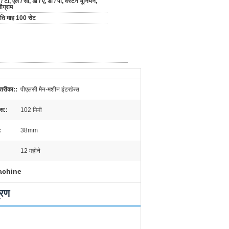
 / टी, एल / सी, डी / ए, डी / पी, वेस्टर्न यूनियन,
ीग्राम
रति माह 100 सेट
 तरीका::
पीएलसी मैन-मशीन इंटरफ़ेस
ास::
102 मिमी
:
38mm
12 महीने
achine
्रण