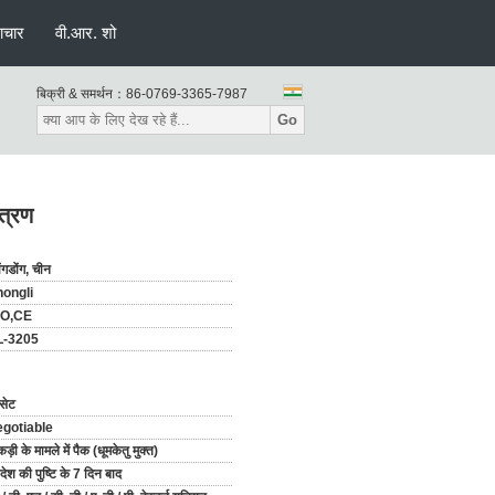
ाचार
वी.आर. शो
बिक्री & समर्थन：
86-0769-3365-7987
Go
त्रण
वांगडोंग, चीन
hongli
SO,CE
L-3205
सेट
egotiable
ड़ी के मामले में पैक (धूमकेतु मुक्त)
ेश की पुष्टि के 7 दिन बाद