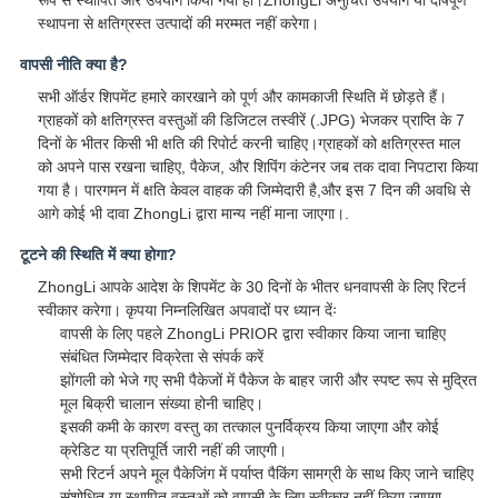
रूप से स्थापित और उपयोग किया गया हो।ZhongLi अनुचित उपयोग या दोषपूर्ण
स्थापना से क्षतिग्रस्त उत्पादों की मरम्मत नहीं करेगा।
वापसी नीति क्या है?
सभी ऑर्डर शिपमेंट हमारे कारखाने को पूर्ण और कामकाजी स्थिति में छोड़ते हैं।
ग्राहकों को क्षतिग्रस्त वस्तुओं की डिजिटल तस्वीरें (.JPG) भेजकर प्राप्ति के 7
दिनों के भीतर किसी भी क्षति की रिपोर्ट करनी चाहिए।ग्राहकों को क्षतिग्रस्त माल
को अपने पास रखना चाहिए, पैकेज, और शिपिंग कंटेनर जब तक दावा निपटारा किया
गया है। पारगमन में क्षति केवल वाहक की जिम्मेदारी है,और इस 7 दिन की अवधि से
आगे कोई भी दावा ZhongLi द्वारा मान्य नहीं माना जाएगा।.
टूटने की स्थिति में क्या होगा?
ZhongLi आपके आदेश के शिपमेंट के 30 दिनों के भीतर धनवापसी के लिए रिटर्न
स्वीकार करेगा। कृपया निम्नलिखित अपवादों पर ध्यान देंः
वापसी के लिए पहले ZhongLi PRIOR द्वारा स्वीकार किया जाना चाहिए
संबंधित जिम्मेदार विक्रेता से संपर्क करें
झोंगली को भेजे गए सभी पैकेजों में पैकेज के बाहर जारी और स्पष्ट रूप से मुद्रित
मूल बिक्री चालान संख्या होनी चाहिए।
इसकी कमी के कारण वस्तु का तत्काल पुनर्विक्रय किया जाएगा और कोई
क्रेडिट या प्रतिपूर्ति जारी नहीं की जाएगी।
सभी रिटर्न अपने मूल पैकेजिंग में पर्याप्त पैकिंग सामग्री के साथ किए जाने चाहिए
संशोधित या स्थापित वस्तुओं को वापसी के लिए स्वीकार नहीं किया जाएगा