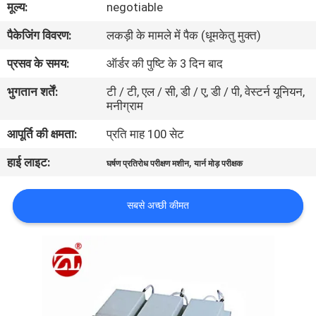
मूल्य:
negotiable
भ्रमण
पैकेजिंग विवरण:
लकड़ी के मामले में पैक (धूमकेतु मुक्त)
गुणवत्ता
प्रसव के समय:
ऑर्डर की पुष्टि के 3 दिन बाद
नियंत्रण
भुगतान शर्तें:
टी / टी, एल / सी, डी / ए, डी / पी, वेस्टर्न यूनियन,
मनीग्राम
संपर्क
आपूर्ति की क्षमता:
प्रति माह 100 सेट
करें
हाई लाइट:
,
घर्षण प्रतिरोध परीक्षण मशीन
यार्न मोड़ परीक्षक
समाचार
सबसे अच्छी कीमत
एक
उद्धरण
की