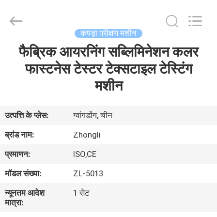
Zhongli
Instrument
Technology
Co.,
Ltd..
कपड़ा परीक्षण मशीन
All
Rights
फैब्रिक आयरनिंग सब्लिमिनेशन कलर
घर
Reserved.
फास्टनेस टेस्टर टेक्सटाइल टेस्टिंग
उत्पादों
मशीन
वीडियो
उत्पत्ति के प्लेस:
ग्वांगडोंग, चीन
ब्रांड नाम:
Zhongli
हमारे
प्रमाणन:
ISO,CE
बारे
मॉडल संख्या:
ZL-5013
में
न्यूनतम आदेश
1 सेट
मात्रा:
कारखाना