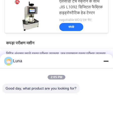
एलसीडी टच स्क्रीन के साथ
JIS L1092 डिजिटल फैब्रिक
हाइड्रोस्टैटिक हेड टेस्टर
negotiable MOQ:एक सेट
संपर्क
कपड़ा परीक्षण मशीन
निविड़ अंधकार कपड़े वस्त्र परीक्षण उपकरण, जल पारगम्यता वस्त्र परीक्षण उपकरण
Luna
पूरी तरह से स्वचालित फैब्रिक एयर पारगम्यता परीक्षक, कोई मलिनकिरण और कोई
ऑक्सीकरण नहीं
2:05 PM
ऑटोमैटिक नॉन-वेवन फैब्रिक रोलिंग मशीन∙ एज कंट्रोल सिस्टम के साथ∙ फैब्रिक
इंस्पेक्शन उपकरण
Good day, what product are you looking for?
लोकप्रिय श्रेणियां
सभी