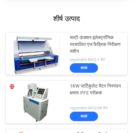
शीर्ष उत्पाद
मल्टी-फ़ंक्शन इलेक्ट्रॉनिक
स्वचालित एज फैब्रिक निरीक्षण
मशीन
negotiable MOQ:1 सेट
संपर्क
1KW पार्टिकुलेट मैटर निस्पंदन
क्षमता PFE परीक्षक
negotiable MOQ:एक सेट
संपर्क