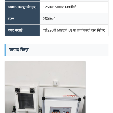
आयाम (डब्ल्यू×डी×एच)
1250×1500×1680मिमी
वजन
250किलो
पावर सप्लाई
एसी220वी 50हर्ट्ज 5ए या उपयोगकर्ता द्वारा निर्दिष्ट
उत्पाद चित्र