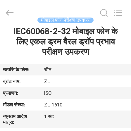
Zhongli
Instrument
Technology
Co.,
Ltd..
मोबाइल फोन परीक्षण उपकरण
All
Rights
IEC60068-2-32 मोबाइल फोन के
घर
Reserved.
लिए एकल ड्रम बैरल ड्रॉप प्रभाव
उत्पादों
परीक्षण उपकरण
वीडियो
उत्पत्ति के प्लेस:
चीन
ब्रांड नाम:
ZL
हमारे
प्रमाणन:
ISO
बारे
मॉडल संख्या:
ZL-1610
में
न्यूनतम आदेश
1 सेट
मात्रा:
कारखाना