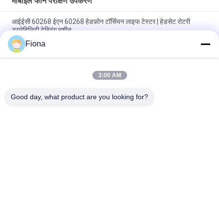
मोबाइल फोन परीक्षण उपकरण
आईईसी 60268 ईएन 60268 हेडफ़ोन टॉर्सियन लाइफ टेस्टर | हेडसेट रोटरी
ड्यूरेबिलिटी टेस्टिंग मशीन
Fiona
यूएसबी-आईएफ ईआईए-364-13 आईईसी 60512 मोबाइल फोन यूएसबी चार्जर
सर्विस लाइफ कनेक्टर सॉकेट प्लग इंसर्शन फोर्स टेस्टर
3:00 AM
आईईसी 60068 आईईसी 60268 एएसटीएम F2101 हेडफोन विस्तार जीवन
परीक्षक हेडसेट हेडबैंड स्ट्रेच थकान परीक्षण मशीन
Good day, what product are you looking for?
लोकप्रिय श्रेणियां
सभी
रबर परीक्षण मशीन
वल्केनाइजिंग प्रेस मशीन
दो रोल मिल
यूनिवर्सल परीक्षण मशीन
बनबरी मिक्सर
तन्यता परीक्षण मशीन