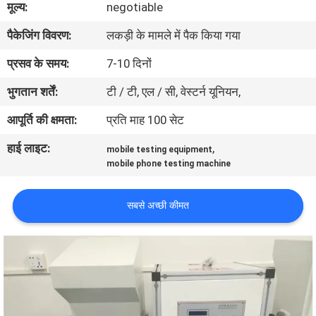
मूल्य:
negotiable
भ्रमण
पैकेजिंग विवरण:
लकड़ी के मामले में पैक किया गया
गुणवत्ता
प्रसव के समय:
7-10 दिनों
नियंत्रण
भुगतान शर्तें:
टी / टी, एल / सी, वेस्टर्न यूनियन,
आपूर्ति की क्षमता:
प्रति माह 100 सेट
संपर्क
हाई लाइट:
,
mobile testing equipment
करें
mobile phone testing machine
समाचार
सबसे अच्छी कीमत
एक
उद्धरण
की