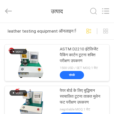
Zhongli
Instrument
Technology
उत्पाद
Co.,
Ltd..
All
Rights
घर
Reserved.
leather testing equipment ऑनलाइन निर्माण
उत्पादों
ASTM D2210 इंटेलिजेंट
पैकिंग कार्टन टूटना शक्ति
वीडियो
परीक्षण उपकरण
1500 USD / SET MOQ:1 सेट
हमारे
संपर्क
बारे
पेपर बोर्ड के लिए बुद्धिमान
में
स्वचालित टूटना ताकत मुलेन
फट परीक्षण उपकरण
कारखाना
negotiable MOQ:1 सेट