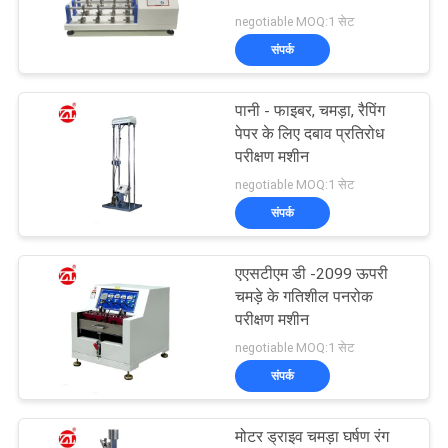
विनती
negotiable MOQ:1 सेट
करे
संपर्क
VR
पानी - फाइबर, चमड़ा, रैपिंग
पेपर के लिए दबाव प्रतिरोध
SHOW
परीक्षण मशीन
negotiable MOQ:1 सेट
साइटमैप
संपर्क
PRIVACY
एएसटीएम डी -2099 ऊपरी
चमड़े के गतिशील पनरोक
POLICY
परीक्षण मशीन
negotiable MOQ:1 सेट
संपर्क
मोटर ड्राइव चमड़ा घर्षण रंग