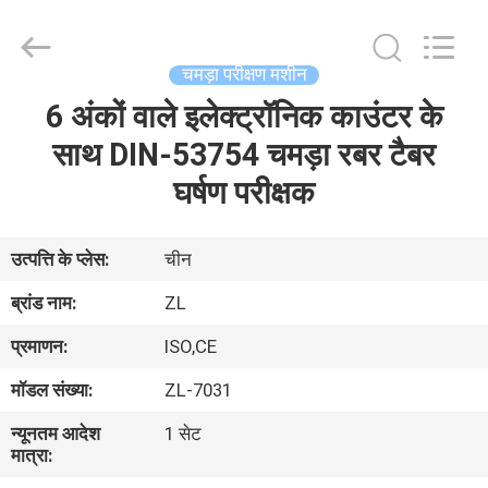
Zhongli
Instrument
Technology
Co.,
Ltd..
चमड़ा परीक्षण मशीन
All
Rights
6 अंकों वाले इलेक्ट्रॉनिक काउंटर के
घर
Reserved.
साथ DIN-53754 चमड़ा रबर टैबर
उत्पादों
घर्षण परीक्षक
वीडियो
उत्पत्ति के प्लेस:
चीन
ब्रांड नाम:
ZL
हमारे
प्रमाणन:
ISO,CE
बारे
मॉडल संख्या:
ZL-7031
में
न्यूनतम आदेश
1 सेट
मात्रा:
कारखाना