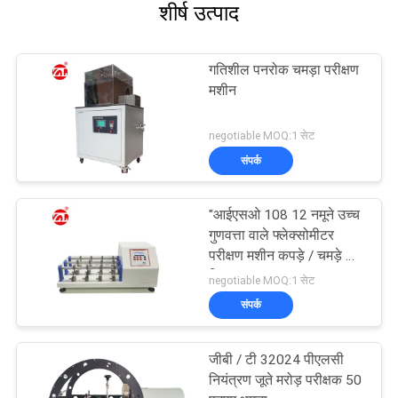
शीर्ष उत्पाद
गतिशील पनरोक चमड़ा परीक्षण
मशीन
negotiable MOQ:1 सेट
संपर्क
"आईएसओ 108 12 नमूने उच्च
गुणवत्ता वाले फ्लेक्सोमीटर
परीक्षण मशीन कपड़े / चमड़े के
लिए""
negotiable MOQ:1 सेट
संपर्क
जीबी / टी 32024 पीएलसी
नियंत्रण जूते मरोड़ परीक्षक 50