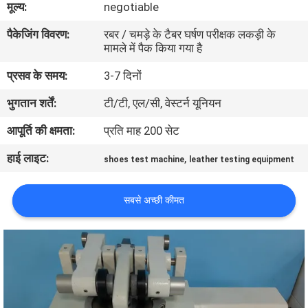
मूल्य:
negotiable
भ्रमण
पैकेजिंग विवरण:
रबर / चमड़े के टैबर घर्षण परीक्षक लकड़ी के
मामले में पैक किया गया है
गुणवत्ता
प्रसव के समय:
3-7 दिनों
नियंत्रण
भुगतान शर्तें:
टी/टी, एल/सी, वेस्टर्न यूनियन
संपर्क
आपूर्ति की क्षमता:
प्रति माह 200 सेट
करें
हाई लाइट:
,
shoes test machine
leather testing equipment
समाचार
सबसे अच्छी कीमत
एक
उद्धरण
की