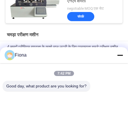
एनएम क्षमता
negotiable MOQ:एक सेट
संपर्क
चमड़ा परीक्षण मशीन
4 समूहों प्रीमियम गुणवत्ता के कच्चे माल ऊपरी के लिए पारगम्यता चमड़े परीक्षण मशीन,
6 अंक एलसीडी डिस्प्ले"
Fiona
"एलसीडी प्रीमियम गुणवत्ता फ्लेक्सोमीटर चमड़ा परीक्षण मशीन"
7:42 PM
"SATRA TM171 प्रीमियम क्वालिटी फ्लेक्सिंग लेदर डायनामिक वाटरप्रूफ
पेनेट्रेशन मापने का उपकरण"
Good day, what product are you looking for?
लोकप्रिय श्रेणियां
सभी
रबर परीक्षण मशीन
वल्केनाइजिंग प्रेस मशीन