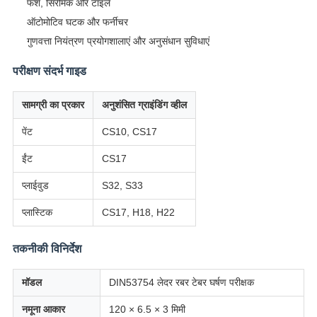
फर्श, सिरेमिक और टाइलें
ऑटोमोटिव घटक और फर्नीचर
गुणवत्ता नियंत्रण प्रयोगशालाएं और अनुसंधान सुविधाएं
परीक्षण संदर्भ गाइड
सामग्री का प्रकार
अनुशंसित ग्राइंडिंग व्हील
पेंट
CS10, CS17
ईंट
CS17
प्लाईवुड
S32, S33
प्लास्टिक
CS17, H18, H22
तकनीकी विनिर्देश
मॉडल
DIN53754 लेदर रबर टेबर घर्षण परीक्षक
नमूना आकार
120 × 6.5 × 3 मिमी