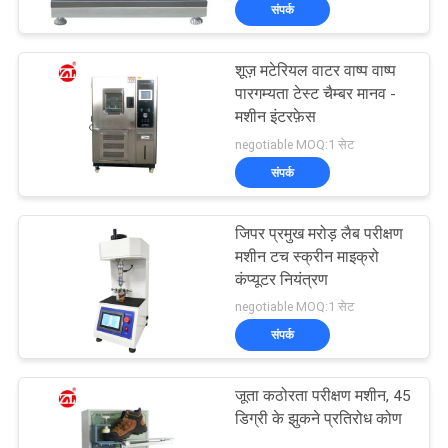
संपर्क
भ्रमण
शूज़ मटेरियल वाटर वाष्प वाष्प
गुणवत्ता
पारगम्यता टेस्ट चैम्बर मानव -
नियंत्रण
मशीन इंटरफ़ेस
negotiable MOQ:1 सेट
संपर्क
संपर्क
करें
जिपर प्रमुख मरोड़ लैब परीक्षण
मशीन टच स्क्रीन माइक्रो
समाचार
कंप्यूटर नियंत्रण
negotiable MOQ:1 सेट
संपर्क
एक
उद्धरण
जूता कठोरता परीक्षण मशीन, 45
की
डिग्री के झुकने प्रतिरोध कोण