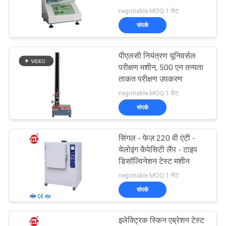
विनती
negotiable MOQ:1 सेट
करे
संपर्क
VR
पीएलसी नियंत्रण यूनिवर्सल
परीक्षण मशीन, 500 एन तन्यता
SHOW
ताकत परीक्षण उपकरण
negotiable MOQ:1 सेट
साइटमैप
संपर्क
PRIVACY
सिंगल - फेज़ 220 वी एंटी -
येलोइंग कैपेसिटी लैंप - टाइप
POLICY
डिसॉल्विनेशन टेस्ट मशीन
negotiable MOQ:1 सेट
संपर्क
इलेक्ट्रिक स्किन एब्रेशन टेस्ट