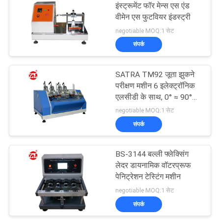
इंस्ट्रूमेंट फॉर मेन्स एस एंड
वीमेन एस फुटवियर इंडस्ट्री
negotiable MOQ:1 सेट
संपर्क
SATRA TM92 जूता झुकने
परीक्षण मशीन 6 इलेक्ट्रॉनिक
एलसीडी के साथ, 0° ≈ 90°
समायोज्य झुकने कोण और 0 ~
negotiable MOQ:1 सेट
150 सीपीएम गति
संपर्क
BS-3144 बल्ली फ्लेक्सिंग
लेदर डायनामिक वॉटरप्रूफ
पेनिट्रेशन टेस्टिंग मशीन
negotiable MOQ:1 सेट
संपर्क