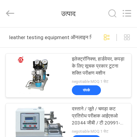
Zhongli
Instrument
Technology
उत्पाद
Co.,
Ltd..
All
Rights
घर
Reserved.
leather testing equipment ऑनलाइन निर्माण
उत्पादों
इलेक्ट्रॉनिक्स, हार्डवेयर, कपड़ा
के लिए सूचक प्रकार टूटना
वीडियो
शक्ति परीक्षण मशीन
negotiable MOQ:1 सेट
हमारे
संपर्क
बारे
दस्ताने / जूते / चमड़ा कट
में
प्रतिरोध परीक्षक आईएसओ
20344 जीबी / टी 20991-
2007
कारखाना
negotiable MOQ:1 सेट