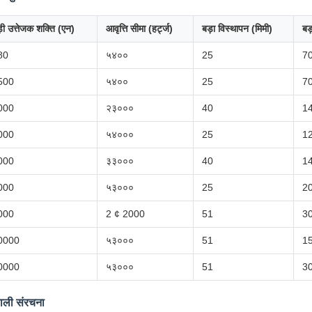
़ी उत्तेजक शक्ति (एन)
आवृत्ति सीमा (हर्ट्ज)
बड़ा विस्थापन (मिमी)
बड
80
५४००
25
7
500
५४००
25
7
000
२३०००
40
1
000
५४०००
25
1
000
३३०००
40
1
000
५३०००
25
2
000
2 ¢ 2000
51
3
0000
५३०००
51
1
0000
५३०००
51
3
णाली संरचना