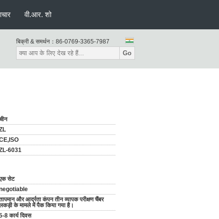
ाचार
वी.आर. शो
बिक्री & समर्थन：
86-0769-3365-7987
Go
चीन
ZL
CE,ISO
ZL-6031
एक सेट
negotiable
तापमान और आर्द्रता कंपन तीन व्यापक परीक्षण चैंबर
लकड़ी के मामले में पैक किया गया है।
5-8 कार्य दिवस