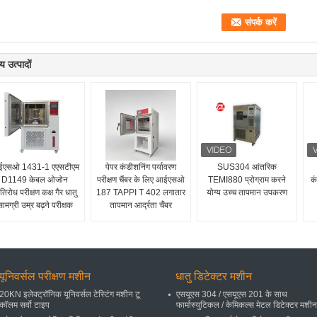
य उत्पादों
एसओ 1431-1 एएसटीएम
पेपर कंडीशनिंग पर्यावरण
SUS304 आंतरिक
D1149 केबल ओजोन
परीक्षण चैंबर के लिए आईएसओ
TEMI880 प्रोग्राम करने
कं
रतिरोध परीक्षण कक्ष गैर धातु
187 TAPPI T 402 लगातार
योग्य उच्च तापमान उपकरण
ामग्री उम्र बढ़ने परीक्षक
तापमान आर्द्रता चैंबर
यूनिवर्सल परीक्षण मशीन
धातु डिटेक्टर मशीन
20KN इलेक्ट्रॉनिक यूनिवर्सल टेस्टिंग मशीन टू
एसयूएस 304 / एसयूएस 201 के साथ
कॉलम सर्वो टाइप
फार्मास्युटिकल / केमिकल्स मेटल डिटेक्टर मशीन