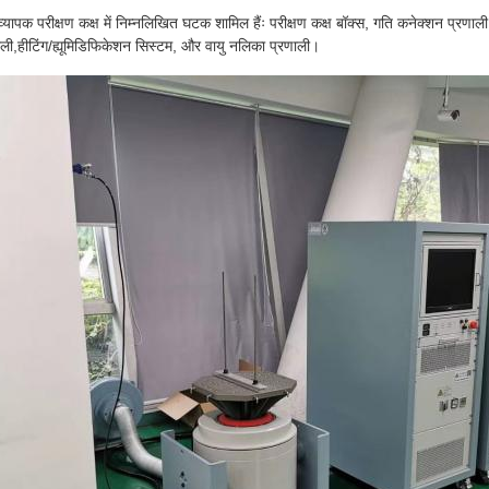
व्यापक परीक्षण कक्ष में निम्नलिखित घटक शामिल हैंः परीक्षण कक्ष बॉक्स, गति कनेक्शन प्रणा
ाली,हीटिंग/ह्यूमिडिफिकेशन सिस्टम, और वायु नलिका प्रणाली।