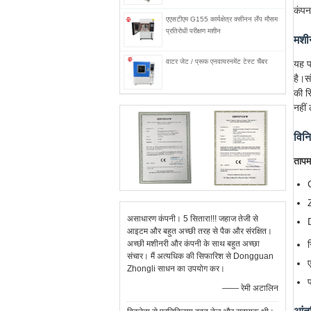
कंपन
एएसटीएम G155 कार्यक्षेत्र क्सीनन लैंप मौसम
प्रतिरोधी परीक्षण मशीन
मशी
वाटर जेट / प्रूफ एनवायरनमेंट टेस्ट चैंबर
यह प
है।स
की स
नहीं
विनि
तापम
असाधारण कंपनी। 5 सितारा!!! जहाज तेजी से
आइटम और बहुत अच्छी तरह से पैक और संरक्षित।
अच्छी मशीनरी और कंपनी के साथ बहुत अच्छा
संचार। मैं अत्यधिक की सिफारिश से Dongguan
Zhongli साधन का उपयोग कर।
—— रेमी अटालिन