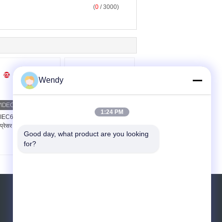
(
0
/ 3000)
Wendy
1:24 PM
IEC68-2-03 टेकुमसेह
GB/T2423.1 SUS304
प्रेसर पर्यावरण परीक्षण कक्ष
बाइनरी कूलिंग सिस्टम के साथ
Good day, what product are you looking 
प्रभाव परीक्षण मशीन
for?
एक बोली का अनुरोध
भेजें