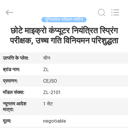
Zhongli
Instrument
Technology
Co.,
Ltd..
यूनिवर्सल परीक्षण मशीन
All
Rights
छोटे माइक्रो कंप्यूटर नियंत्रित स्प्रिंग
घर
Reserved.
परीक्षक, उच्च गति विनियमन परिशुद्धता
उत्पादों
उत्पत्ति के प्लेस:
चीन
वीडियो
ब्रांड नाम:
ZL
प्रमाणन:
CE,ISO
हमारे
मॉडल संख्या:
ZL-2101
बारे
न्यूनतम आदेश
1 सेट
में
मात्रा:
मूल्य:
negotiable
कारखाना