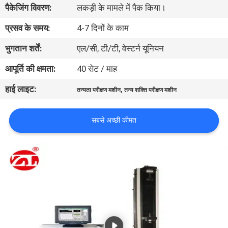
पैकेजिंग विवरण:
लकड़ी के मामले में पैक किया।
भ्रमण
प्रसव के समय:
4-7 दिनों के काम
गुणवत्ता
भुगतान शर्तें:
एल/सी, टी/टी, वेस्टर्न यूनियन
नियंत्रण
आपूर्ति की क्षमता:
40 सेट / माह
हाई लाइट:
,
तन्यता परीक्षण मशीन
तन्य शक्ति परीक्षण मशीन
संपर्क
करें
सबसे अच्छी कीमत
समाचार
एक
उद्धरण
की