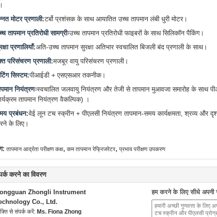
ै।
न्नत मोटर प्रणाली:
टर्बो प्रशंसक के साथ आयातित उच्च तापमान लंबी धुरी मोटर।
च्च तापमान प्रतिरोधी सामग्रीः
उच्च तापमान प्रतिरोधी फाइबरों के साथ सिलिकॉन पैकिंग।
रक्षा प्रणालियाँ:
अति-उच्च तापमान सुरक्षा अतिभार स्वचालित बिजली बंद प्रणाली के साथ।
क्त परिसंचरण प्रणाली:
मजबूर वायु परिसंचरण प्रणाली।
ीटिंग सिस्टम:
पीआईडी + एसएसआर तकनीक।
ापमान नियंत्रणः
स्वचालित जलवायु नियंत्रण और तेजी से तापमान मुआवजा समारोह के साथ पीआ
ार्यक्रम तापमान नियंत्रण वैकल्पिक) ।
मय प्रबंधन:
वेई लून टच स्क्रीन + पीएलसी नियंत्रण तापमान-समय कार्यक्षमता, श्रव्य और दृश्
रने के लिए।
,
,
ग:
तापमान आर्द्रता परीक्षण कक्ष
कम तापमान रेफ्रिजरेटर
प्रभाव परीक्षण उपकरण
्पर्क करने का विवरण
ongguan Zhongli Instrument
हम करने के लिए सीधे अपनी जा
echnology Co., Ltd.
यक्ति से संपर्क करें:
Ms. Fiona Zhong