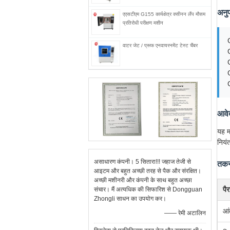
अनु
एएसटीएम G155 कार्यक्षेत्र क्सीनन लैंप मौसम
प्रतिरोधी परीक्षण मशीन
वाटर जेट / प्रूफ एनवायरनमेंट टेस्ट चैंबर
आवे
यह म
नियं
असाधारण कंपनी। 5 सितारा!!! जहाज तेजी से
तकन
आइटम और बहुत अच्छी तरह से पैक और संरक्षित।
अच्छी मशीनरी और कंपनी के साथ बहुत अच्छा
पै
संचार। मैं अत्यधिक की सिफारिश से Dongguan
Zhongli साधन का उपयोग कर।
आं
—— रेमी अटालिन