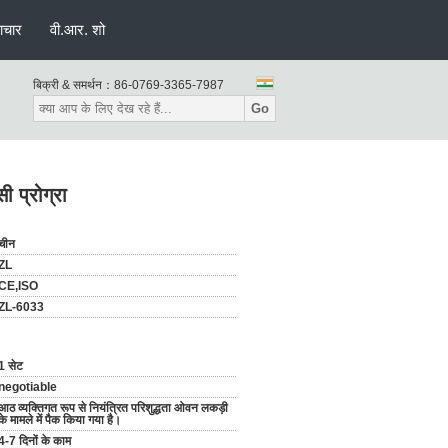
ाचार
वी.आर. शो
बिक्री & समर्थन：
86-0769-3365-7987
Go
 प्रोग्रा
चीन
ZL
CE,ISO
ZL-6033
1 सेट
negotiable
आठ व्यक्तिगत रूप से नियंत्रित परिशुद्धता ओवन लकड़ी
के मामले में पैक किया गया है।
4-7 दिनों के काम