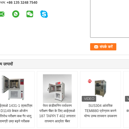
रभाष:
+86 135 3248 7540
य उत्पादों
एसओ 1431-1 एएसटीएम
पेपर कंडीशनिंग पर्यावरण
SUS304 आंतरिक
D1149 केबल ओजोन
परीक्षण चैंबर के लिए आईएसओ
TEMI880 प्रोग्राम करने
कं
रतिरोध परीक्षण कक्ष गैर धातु
187 TAPPI T 402 लगातार
योग्य उच्च तापमान उपकरण
ामग्री उम्र बढ़ने परीक्षक
तापमान आर्द्रता चैंबर