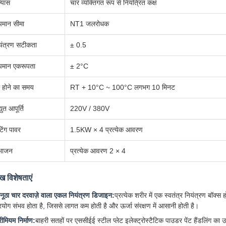
न्यास
चार व्यक्तिगत रूप से नियंत्रित कक्ष
पमान सीमा
NT1 जलरोधक
यंत्रण सटीकता
± 0.5
पमान एकरूपता
± 2°C
्म होने का समय
RT + 10°C ~ 100°C लगभग 10 मिनट
्युत आपूर्ति
220V / 380V
टिंग पावर
1.5KW × 4 प्रत्येक आवरण
भाजन
प्रत्येक आवरण 2 × 4
ुख विशेषताएं
नूठा चार दरवाज़े वाला एकल नियंत्रण डिजाइन:
प्रत्येक शरीर में एक स्वतंत्र नियंत्रण बॉक्स
्रयोग संभव होता है, जिससे लागत कम होती है और ऊर्जा संरक्षण में आसानी होती है।
रीमियम निर्माण:
बाहरी सतहों पर एससीईई स्टील प्लेट इलेक्ट्रोस्टैटिक पाउडर पेंट हैंडलिंग क