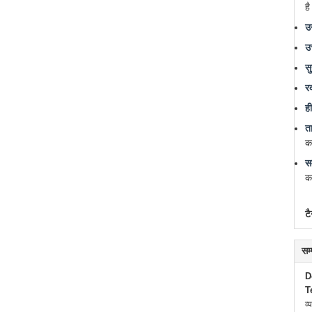
ह
उ
उ
सु
र
ह
त
क
स
क
टै
सम
D
T
व्