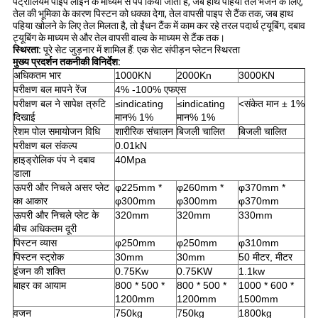
पेट्रोलियम पाइप लाइन के माध्यम से पंप किया जाता है, जब हाथ पहिया तेल भेजने के लिए,
तेल की भूमिका के कारण पिस्टन को धक्का देगा, तेल वापसी पाइप से टैंक तक, जब हाथ
पहिया खोलने के लिए तेल मिलता है, तो ईंधन टैंक में काम कर रहे तरल पदार्थ ट्यूबिंग, दबाव
ट्यूबिंग के माध्यम से और तेल वापसी वाल्व के माध्यम से टैंक तक।
स्थिरता:
पूरे सेट जुड़नार में शामिल हैं: एक सेट संपीड़न प्लेटन स्थिरता
मुख्य प्रदर्शन तकनीकी विनिर्देश:
अधिकतम भार
1000KN
2000Kn
3000KN
परीक्षण बल मापने रेंज
4% -100% एफएस
परीक्षण बल ने सापेक्ष त्रुटि
≤indicating
≤indicating
<संकेत मान ± 1%
दिखाई
मान% 1%
मान% 1%
रेशम पोल समायोजन विधि
शारीरिक संचालन
बिजली चालित
बिजली चालित
परीक्षण बल संकल्प
0.01kN
हाइड्रोलिक पंप ने दबाव
40Mpa
डाला
ऊपरी और निचले असर प्लेट
φ225mm *
φ260mm *
φ370mm *
का आकार
φ300mm
φ300mm
φ370mm
ऊपरी और निचले प्लेट के
320mm
320mm
330mm
बीच अधिकतम दूरी
पिस्टन व्यास
φ250mm
φ250mm
φ310mm
पिस्टन स्ट्रोक
30mm
30mm
50 मीटर, मीटर
इंजन की शक्ति
0.75Kw
0.75KW
1.1kw
बाहर का आयाम
800 * 500 *
800 * 500 *
1000 * 600 *
1200mm
1200mm
1500mm
वजन
750kg
750kg
1800kg