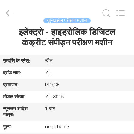
Zhongli
Instrument
Technology
Co.,
Ltd..
यूनिवर्सल परीक्षण मशीन
All
Rights
इलेक्ट्रो - हाइड्रोलिक डिजिटल
घर
Reserved.
कंक्रीट संपीड़न परीक्षण मशीन
उत्पादों
उत्पत्ति के प्लेस:
चीन
वीडियो
ब्रांड नाम:
ZL
प्रमाणन:
ISO,CE
हमारे
मॉडल संख्या:
ZL-8015
बारे
न्यूनतम आदेश
1 सेट
में
मात्रा:
मूल्य:
negotiable
कारखाना