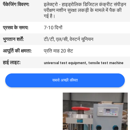
पैकेजिंग विवरण:
इलेक्ट्रो - हाइड्रोलिक डिजिटल कंक्रीट संपीड़न
भ्रमण
परीक्षण मशीन सुरक्षा लकड़ी के मामले में पैक की
गई है।
गुणवत्ता
प्रसव के समय:
7-10 दिनों
नियंत्रण
भुगतान शर्तें:
टी/टी, एल/सी, वेस्टर्न यूनियन
आपूर्ति की क्षमता:
प्रति माह 20 सेट
संपर्क
हाई लाइट:
,
करें
universal test equipment
tensile test machine
सबसे अच्छी कीमत
समाचार
एक
उद्धरण
की