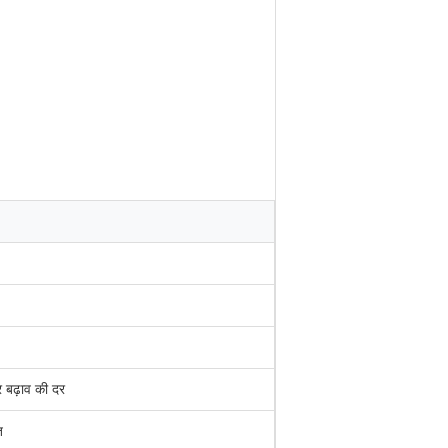
र बढ़ाव की दर
ि