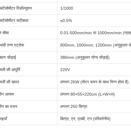
्सटेंसोमीटर रिज़ॉल्यूशन
1/1000
्सटेंसोमीटर सटीकता
≤0.5%
ि सीमा
0.01-500mm/min या 1000mm/min (ग्राहक व
रभावी तन्य स्ट्रोक
800mm; 1000mm; 1200mm (अनुकूलन योग्
ीक्षण चौड़ाई
380mm (अनुकूलन योग्य चौड़ाई)
जली की आपूर्ति
220V
जली की खपत
लगभग 2KW (मोटर चयन के साथ भिन्न होता है)
ीन आयाम
लगभग 80×55×220cm (L×W×H)
ीन का वजन
लगभग 250 किग्रा
ाइयाँ
किग्रा, एन, एलबी, टन (परिवर्तनीय)