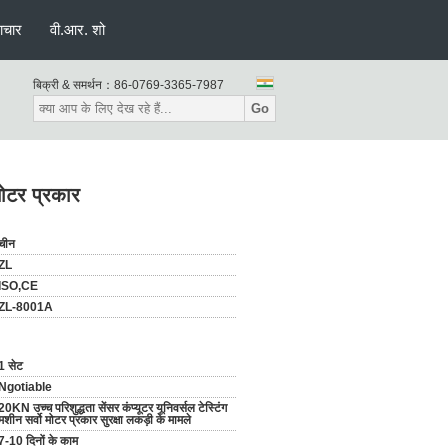
ाचार
वी.आर. शो
बिक्री & समर्थन：
86-0769-3365-7987
Go
 मोटर प्रकार
चीन
ZL
ISO,CE
ZL-8001A
1 सेट
Ngotiable
20KN उच्च परिशुद्धता सेंसर कंप्यूटर यूनिवर्सल टेस्टिंग
मशीन सर्वो मोटर प्रकार सुरक्षा लकड़ी के मामले
7-10 दिनों के काम