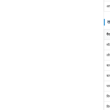
आस
त
पै
मॉ
लो
बल
बल
पा
वि
वि