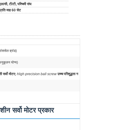
एल/सी, टी/टी, पश्चिमी संघ
प्रति माह 60 सेट
रांससेल ब्रांड)
नुकूलन योग्य)
ी सर्वो मोटर;
High precision ball screw
उच्च परिशुद्धता ग
मशीन सर्वो मोटर प्रकार