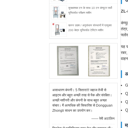
उ
सुरक्षात्मक टन के साथ 10 टन कंप्यूटर सर्वो
ZL-8
यूनिवर्सल परीक्षण मशीन
कंप्य
खनन उद्यम / अनुसंधान संस्थानों में प्रयुक्त
तंत्र
200 केएन यूनिवर्सल टेस्टिंग मशीन
फ्लोर
यह प
रबर,
वाहन 
अ
G
असाधारण कंपनी। 5 सितारा!!! जहाज तेजी से
Q
आइटम और बहुत अच्छी तरह से पैक और संरक्षित।
अच्छी मशीनरी और कंपनी के साथ बहुत अच्छा
Q
संचार। मैं अत्यधिक की सिफारिश से Dongguan
Q
Zhongli साधन का उपयोग कर।
—— रेमी अटालिन
म