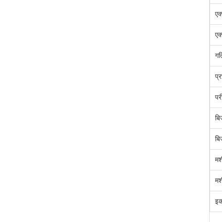
एक
एक
गत
प्
पर
बि
बि
मश
मश
इक