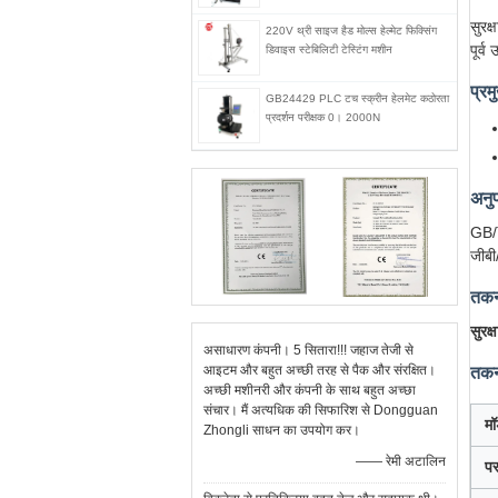
सुरक
220V थ्री साइज हैड मोल्स हेल्मेट फिक्सिंग
पूर्
डिवाइस स्टेबिलिटी टेस्टिंग मशीन
प्रम
GB24429 PLC टच स्क्रीन हेलमेट कठोरता
प्रदर्शन परीक्षक 0। 2000N
अनु
GB/
जीबी
तकन
सुरक
असाधारण कंपनी। 5 सितारा!!! जहाज तेजी से
आइटम और बहुत अच्छी तरह से पैक और संरक्षित।
तकनी
अच्छी मशीनरी और कंपनी के साथ बहुत अच्छा
संचार। मैं अत्यधिक की सिफारिश से Dongguan
म
Zhongli साधन का उपयोग कर।
—— रेमी अटालिन
पर