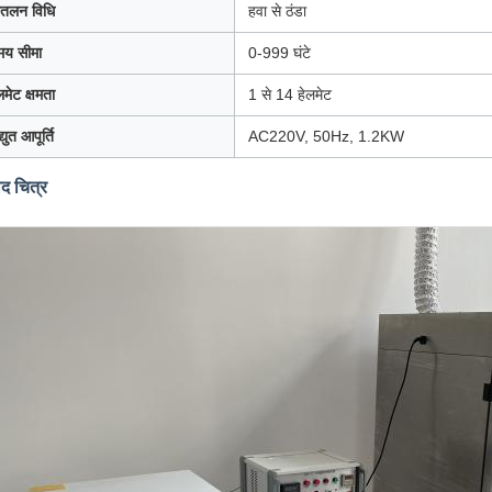
ीतलन विधि
हवा से ठंडा
मय सीमा
0-999 घंटे
लमेट क्षमता
1 से 14 हेलमेट
द्युत आपूर्ति
AC220V, 50Hz, 1.2KW
ाद चित्र