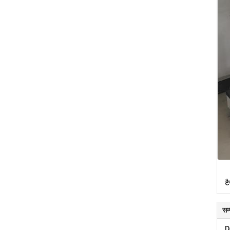
टै
सम
D