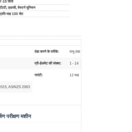
7-10 दिनों
टी/टी, एल/सी, वेस्टर्न यूनियन
प्रति माह 100 सेट
ठंडा करने के तरीके:
वायु-ठंडा
प्री-हेलमेट की संख्या:
1 - 14
गारंटी:
12 माह
2015, AS/NZS 2063
षण परीक्षण मशीन