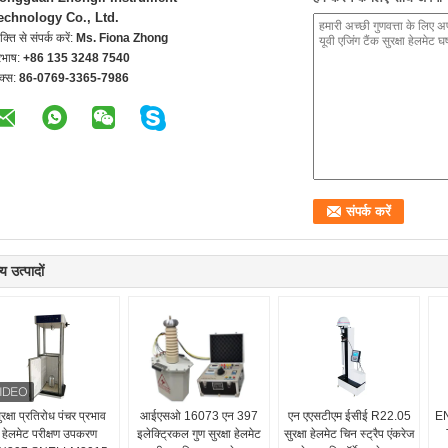
echnology Co., Ltd.
यक्ति से संपर्क करें:
Ms. Fiona Zhong
रभाष:
+86 135 3248 7540
क्स:
86-0769-3365-7986
य उत्पादों
ुरक्षा प्रतिरोध पंचर प्रभाव
आईएसओ 16073 एन 397
एन एएसटीएम ईसीई R22.05
EN
हेलमेट परीक्षण उपकरण
इलेक्ट्रिकल गुण सुरक्षा हेलमेट
सुरक्षा हेलमेट चिन स्ट्रैप एंकरेज