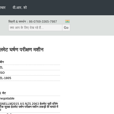
ाचार
वी.आर. शो
बिक्री & समर्थन：
86-0769-3365-7987
Go
ेट घर्षण परीक्षण मशीन
चीन
ZL
ISO
ZL-1805
1 सेट
negotiable
SNELLM2015 AS NZS 2063 हेलमेट यूवी एजिंग
टैंक सुरक्षा हेलमेट घर्षण परीक्षण मशीन लकड़ी के मामले में
प