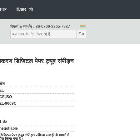
ाचार
वी.आर. शो
बिक्री & समर्थन：
86-0769-3365-7987
Go
उपकरण डिजिटल पेपर ट्यूब संपीड़न
चीन
ZL
CE,ISO
ZL-9009C
1 सेट
negotiable
डिजिटल पेपर ट्यूब संपीड़न परीक्षक लकड़ी के मामले में
पैक किया गया है।