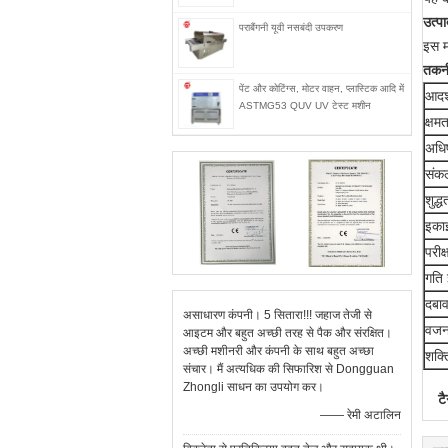
उत्पा
पराबैंगनी यूवी नसबंदी उपकरण
इस म
तकनी
पेंट और कोटिंग्स, मोटर वाहन, प्लास्टिक आदि में
आदर्
ASTMG53 QUV UV टेस्ट मशीन
क्षम
अधिष
संकल
शुद्ध
इकाइ
परीक
गति 
दबाव 
असाधारण कंपनी। 5 सितारा!!! जहाज तेजी से
वज
आइटम और बहुत अच्छी तरह से पैक और संरक्षित।
अच्छी मशीनरी और कंपनी के साथ बहुत अच्छा
शक्त
संचार। मैं अत्यधिक की सिफारिश से Dongguan
Zhongli साधन का उपयोग कर।
टै
—— रेमी अटालिन