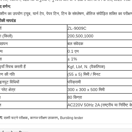
द वर्णन:
शीन का उपयोग ट्यूब, यार्न टेप, पेपर टिन, टिन के संश्लेषण, क्षैतिज संपीड़ित शक्ति का परीक
की मापदंड
श
ZL-9009C
ता (किलो)
200,500,1000
्ठापन
बल संवेदक
्प
0.1 एन
ता
± 1%
याँ स्विच करती हैं
Kgf, Lbf, N. (वैकल्पिक)
्षण की गति
(55 ± 5) मिमी / मिनट
इनपुट विधियों
परिक्रामी
प्लेट क्षेत्र
300 x 300 x 500 मिमी
न
80 किग्रा
ि
AC220V 50Hz 2A (राष्ट्रीय या निर्दिष्ट क
,
,
ग:
दफ़्ती फटने परीक्षक
कागज परीक्षण उपकरण
Bursting tester