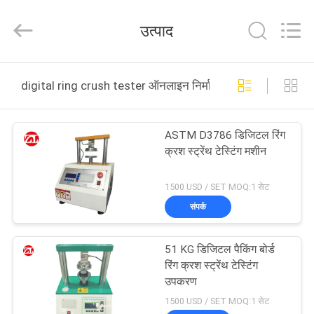
Zhongli
Instrument
Technology
उत्पाद
Co.,
Ltd..
All
Rights
घर
Reserved.
digital ring crush tester ऑनलाइन निर्माण
उत्पादों
ASTM D3786 डिजिटल रिंग
क्रश स्ट्रेंथ टेस्टिंग मशीन
वीडियो
1500 USD / SET MOQ:1 सेट
हमारे
संपर्क
बारे
51 KG डिजिटल पैकिंग बोर्ड
में
रिंग क्रश स्ट्रेंथ टेस्टिंग
उपकरण
कारखाना
1500 USD / SET MOQ:1 सेट