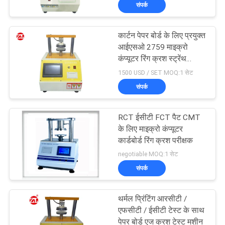
संपर्क
भ्रमण
कार्टन पेपर बोर्ड के लिए प्रयुक्त
गुणवत्ता
आईएसओ 2759 माइक्रो
नियंत्रण
कंप्यूटर रिंग क्रश स्ट्रेंथ
टेस्टिंग मशीन
1500 USD / SET MOQ:1 सेट
संपर्क
संपर्क
करें
RCT ईसीटी FCT पैट CMT
के लिए माइक्रो कंप्यूटर
समाचार
कार्डबोर्ड रिंग क्रश परीक्षक
negotiable MOQ:1 सेट
संपर्क
एक
उद्धरण
थर्मल प्रिंटिंग आरसीटी /
की
एफसीटी / ईसीटी टेस्ट के साथ
पेपर बोर्ड एज क्रश टेस्ट मशीन