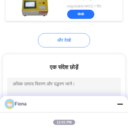
विनती
negotiable MOQ:1 सेट
करे
संपर्क
VR
SHOW
और देखो
साइटमैप
एक संदेश छोड़ें
PRIVACY
POLICY
Fiona
12:01 PM