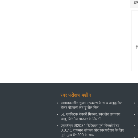
अन्
फ
रबर परीक्षण मशीन
आपातकालीन सुरक्षा उपकरण के साथ अनुकूलित
रोलर पीएलसी लैब टू रोल मिल
5L प्लास्टिक बैनबरी मिक्सर, रबर लैब उपकरण
धातु, सिरेमिक पाउडर के लिए भी
एएसटीएम-डी2084 डिजिटल मूनी विस्कोमीटर
0.01°C तापमान संकल्प और रबर परीक्षण के लिए
मूनी मूल्य 0~200 के साथ