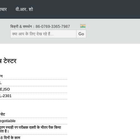
ाचार
वी.आर. शो
बिक्री & समर्थन：
86-0769-3365-7987
Go
ब टेस्टर
ीन
L
E,ISO
L-2301
 सेट
egotiable
द्रण स्याही रग परीक्षक दफ़्ती के भीतर पैक किया
ाता है।
-8 दिनों के काम