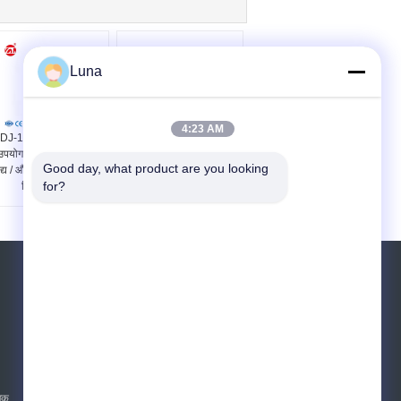
Luna
4:23 AM
J-1 घूर्णी विस्कोमीटर का
आईएसओ 12048 आईबीसी
उपयोग तेल / पेंट / स्याही /
कार्टन बॉक्स संपीड़न पैकिंग
Good day, what product are you looking 
द्य / औषधि को मापने के लिए
परीक्षण उपकरण
for?
किया जाता है
एक बोली का अनुरोध
भेजें
sgs
ाजक