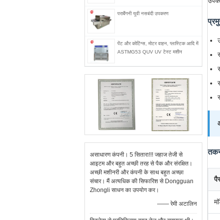
उपकरण
पराबैंगनी यूवी नसबंदी उपकरण
प्रम
उ
पेंट और कोटिंग्स, मोटर वाहन, प्लास्टिक आदि में
ASTMG53 QUV UV टेस्ट मशीन
स
स
तकनी
असाधारण कंपनी। 5 सितारा!!! जहाज तेजी से
आइटम और बहुत अच्छी तरह से पैक और संरक्षित।
अच्छी मशीनरी और कंपनी के साथ बहुत अच्छा
पै
संचार। मैं अत्यधिक की सिफारिश से Dongguan
Zhongli साधन का उपयोग कर।
म
—— रेमी अटालिन