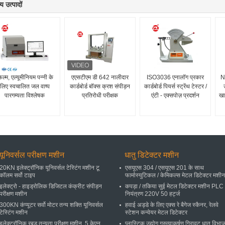
य उत्पादों
िल्म, एल्यूमीनियम पन्नी के
एएसटीएम डी 642 नालीदार
ISO3036 एनालॉग प्रकार
ND
लिए स्वचालित जल वाष्प
कार्डबोर्ड बॉक्स क्रश संपीड़न
कार्डबोर्ड पियर्स स्ट्रेंथ टेस्टर /
पारगम्यता विश्लेषक
प्रतिरोधी परीक्षक
एंटी - एक्सपोज़ प्रदर्शन
खा
यूनिवर्सल परीक्षण मशीन
धातु डिटेक्टर मशीन
20KN इलेक्ट्रॉनिक यूनिवर्सल टेस्टिंग मशीन टू
एसयूएस 304 / एसयूएस 201 के साथ
कॉलम सर्वो टाइप
फार्मास्युटिकल / केमिकल्स मेटल डिटेक्टर मशीन
इलेक्ट्रो - हाइड्रोलिक डिजिटल कंक्रीट संपीड़न
कपड़ा / तकिया सुई मेटल डिटेक्टर मशीन PLC
परीक्षण मशीन
नियंत्रण 220V 50 हर्ट्ज
300KN कंप्यूटर सर्वो मोटर तन्य शक्ति यूनिवर्सल
हवाई अड्डे के लिए एक्स रे बैगेज स्कैनर, रेलवे
टेस्टिंग मशीन
स्टेशन कन्वेयर मेटल डिटेक्टर
इलेक्ट्रॉनिक रबड़ तन्यता परीक्षण मशीन, 5 केएन
प्लास्टिक उद्योग गुरुत्वाकर्षण गिरावट धातु विभ