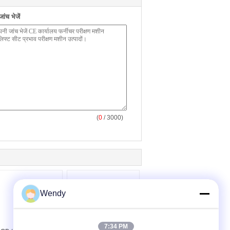
ंच भेजें
(
0
/ 3000)
Wendy
7:34 PM