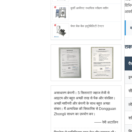
विभि
कुर्सी आर्मरेस्ट स्थायित्व परीक्षण मशीन
आकस्
चेयर बैक बैक ड्यूरेबिलिटी टेस्टर
तकन
पै
इम
सी
असाधारण कंपनी। 5 सितारा!!! जहाज तेजी से
आइटम और बहुत अच्छी तरह से पैक और संरक्षित।
अच्छी मशीनरी और कंपनी के साथ बहुत अच्छा
लो
संचार। मैं अत्यधिक की सिफारिश से Dongguan
Zhongli साधन का उपयोग कर।
श
—— रेमी अटालिन
नि