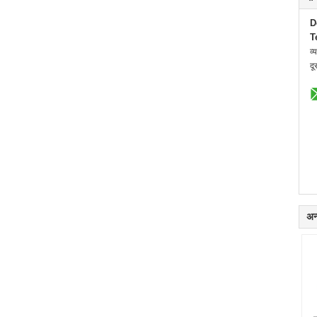
D
T
व्
दू
अन्