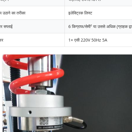
म उठाने का तरीका
इलेक्ट्रिक लिफ्ट
र सप्लाई
6 किग्राफ/सेमी² या उससे अधिक (ग्राहक द्वा
वर
1× एसी 220V 50Hz 5A