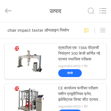
Zhongli
Instrument
Technology
उत्पाद
Co.,
Ltd..
All
Rights
घर
Reserved.
chair impact tester ऑनलाइन निर्माण
उत्पादों
एएसटीएम एफ 1566 पीएलसी
नियंत्रण 300 केजी कॉर्नेल गद्दे
वीडियो
प्रभाव स्थायित्व परीक्षक
negotiable MOQ:1 सेट
हमारे
संपर्क
बारे
CE कार्यालय फर्नीचर परीक्षण
में
मशीन एल्यूमीनियम फ्रेम,
इलेक्ट्रिक लिफ्ट सीट प्रभाव
परीक्षण मशीन
कारखाना
negotiable MOQ:1 सेट