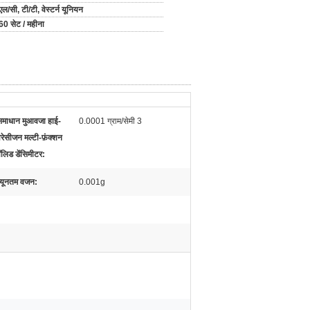
एल/सी, टी/टी, वेस्टर्न यूनियन
60 सेट / महीना
समाधान मुआवजा हाई-
0.0001 ग्राम/सेमी 3
ेसीजन मल्टी-फ़ंक्शन
लिड डेंसिमीटर:
्यूनतम वजन:
0.001g