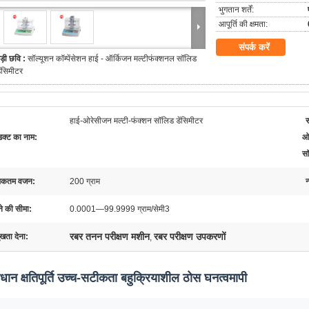
भुगतान शर्तें:
आपूर्ति की क्षमता:
संपर्क करें
ड़ी छवि :
सॉल्यूशन कॉम्पेंसेशन हाई - ऑर्किजन मल्टीफंक्शनल सॉलिड
ेंसिमीटर
हाई-ओरेसीजन मल्टी-फंक्शन सॉलिड डेंसिमीटर
डक्ट का नाम:
ओर
सॉ
िकतम वजन:
200 ग्राम
न
ने की सीमा:
0.0001—99.9999 ग्राम/सेमी3
रबर तनन परीक्षण मशीन
रबर परीक्षण उपकरणों
ुखता देना:
,
धान क्षतिपूर्ति उच्च-सटीकता बहुक्रियाशील ठोस घनत्वमापी