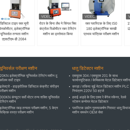
डिजिटल टाइप रबर मूनी
रोटर के बिना लैब ने सिंगल चिप
रबर प्लास्टिक के लिए IS0
15
िस्कोमीटर, इलेक्ट्रॉनिक
कंट्रोल रिओमीटर रबर टेस्टिंग
180 इलेक्ट्रॉनिक चरखी
I
यूनिवर्सल तन्यता मशीन
मशीन का इस्तेमाल किया
प्रभाव यांत्रिक परीक्षण मशीन
एएसटीएम-डी 2084
यूनिवर्सल परीक्षण मशीन
धातु डिटेक्टर मशीन
20KN इलेक्ट्रॉनिक यूनिवर्सल टेस्टिंग मशीन टू
एसयूएस 304 / एसयूएस 201 के साथ
कॉलम सर्वो टाइप
फार्मास्युटिकल / केमिकल्स मेटल डिटेक्टर मशीन
इलेक्ट्रो - हाइड्रोलिक डिजिटल कंक्रीट संपीड़न
कपड़ा / तकिया सुई मेटल डिटेक्टर मशीन PLC
परीक्षण मशीन
नियंत्रण 220V 50 हर्ट्ज
300KN कंप्यूटर सर्वो मोटर तन्य शक्ति यूनिवर्सल
हवाई अड्डे के लिए एक्स रे बैगेज स्कैनर, रेलवे
टेस्टिंग मशीन
स्टेशन कन्वेयर मेटल डिटेक्टर
इलेक्ट्रॉनिक रबड़ तन्यता परीक्षण मशीन, 5 केएन
प्लास्टिक उद्योग गुरुत्वाकर्षण गिरावट धातु विभ
फैब्रिक वस्त्र परीक्षण मशीन
मशीन समर्थन OEM सेवा