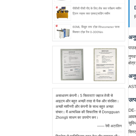
पीवीसी पीसी पीए के लिए लैब रबर परीक्षण मशीन
ट्विन स्क्रू रबर एक्सट्रूडिंग मशीन
न
60ML विद्युत ताप टोक़ Rheometer प्लस
मिक्सर टोक़ रेंज 0-300Nm
अनु
पाउड
गुणव
क्षेत्
अनु
AST
असाधारण कंपनी। 5 सितारा!!! जहाज तेजी से
उत्
आइटम और बहुत अच्छी तरह से पैक और संरक्षित।
अच्छी मशीनरी और कंपनी के साथ बहुत अच्छा
DE-2
संचार। मैं अत्यधिक की सिफारिश से Dongguan
आवश्
Zhongli साधन का उपयोग कर।
सुवि
—— रेमी अटालिन
सिस्