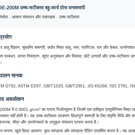
DE-200M उच्च-सटीकता बहु-कार्य ठोस घनत्वमापी
िर्माता · आसान संचालन और रखरखाव · उच्च सटीकता
प्रयोग
र धातु विज्ञान, चुंबकीय सामग्री, कठोर मिश्र धातु, रबर, प्लास्टिक, तार और केबल, प्रयोगश
त्ता प्रबंधन, लागत नियंत्रण, सूत्र अनुसंधान और विकास, छोटे उत्पादों और उच्च-सटीकता उत्पा
र।
पालन मानक
M D792, ASTM D297, GB/T1033, GB/T2951, JIS K6268, ISO 2781, IS
पाद अवलोकन
00M में 0.0001 g/cm³ का घनत्व रिज़ॉल्यूशन है जिसमें एक एकीकृत एल्यूमीनियम मिश्र धात
यकता नहीं होती है। यह उच्च-सटीकता उपकरण छिद्रपूर्ण सामग्री के लिए संतृप्ति विधि औ
धाजनक, तीव्र और उपयोगकर्ता के अनुकूल संचालन प्रदान करता है।
टम घनत्व, खुले छिद्र आयतन, कुल सरंध्रता और सरंध्रता रीडिंग प्रदर्शित करता है। यह अलार्म