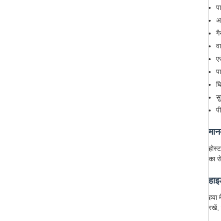
प
अल
गै
व
एर
प
घि
स
प
मा
होस्
का से
हाइ
हवा 
रखें