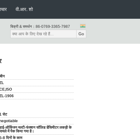
ाचार
वी.आर. शो
बिक्री & समर्थन：
86-0769-3365-7987
Go
र
चीन
ZL
CE,ISO
ZL-1906
1 सेट
negotiable
हाई-ऑर्किजन मल्टी-फंक्शन सॉलिड डेंसिमीटर लकड़ी के
मामले में पैक किया गया है।
5-8 दिनों के काम