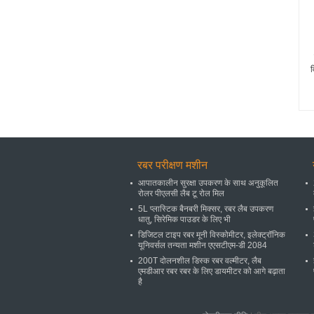
व
रबर परीक्षण मशीन
आपातकालीन सुरक्षा उपकरण के साथ अनुकूलित
रोलर पीएलसी लैब टू रोल मिल
5L प्लास्टिक बैनबरी मिक्सर, रबर लैब उपकरण
धातु, सिरेमिक पाउडर के लिए भी
डिजिटल टाइप रबर मूनी विस्कोमीटर, इलेक्ट्रॉनिक
यूनिवर्सल तन्यता मशीन एएसटीएम-डी 2084
200T दोलनशील डिस्क रबर वल्मीटर, लैब
एमडीआर रबर रबर के लिए डायमीटर को आगे बढ़ाता
है