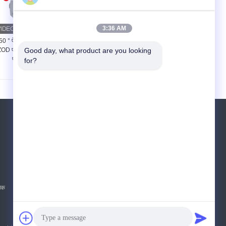
3:36 AM
0 ° पेंडुलम ऊंचाई चारपाई
IS0 180 5.5J डिजिटल रबर
ZOD प्रभाव रबर प्लास्टिक
Good day, what product are you looking 
प्लास्टिक चरपरी IZOD प्रभाव
परीक्षण मशीन
परीक्षण उपकरण
for?
एक बोली का अनुरोध
भेजें
E-Mail
साइट मैप
|
ाजक
मोबाइल साइट