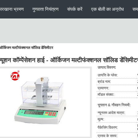
ारखाना भ्रमण
गुणवत्ता नियंत्रण
संपर्क करें
एक बोली का अनुरोध
सम
- ऑर्किजन मल्टीफंक्शनल सॉलिड डेंसिमीटर
्यूशन कॉम्पेंसेशन हाई - ऑर्किजन मल्टीफंक्शनल सॉलिड डेंसिमीट
उत्पाद विवरण:
उत्पत्ति के प्लेस:
ब्रांड नाम:
प्रमाणन:
मॉडल संख्या:
भुगतान & नौवहन नियमों:
न्यूनतम आदेश मात्रा:
मूल्य:
पैकेजिंग विवरण:
प्रसव के समय: