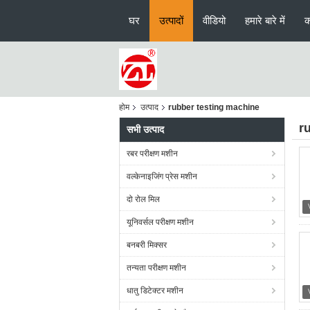
घर
उत्पादों
वीडियो
हमारे बारे में
क
होम
उत्पाद
rubber testing machine
r
सभी उत्पाद
रबर परीक्षण मशीन
वल्केनाइजिंग प्रेस मशीन
दो रोल मिल
यूनिवर्सल परीक्षण मशीन
बनबरी मिक्सर
तन्यता परीक्षण मशीन
धातु डिटेक्टर मशीन