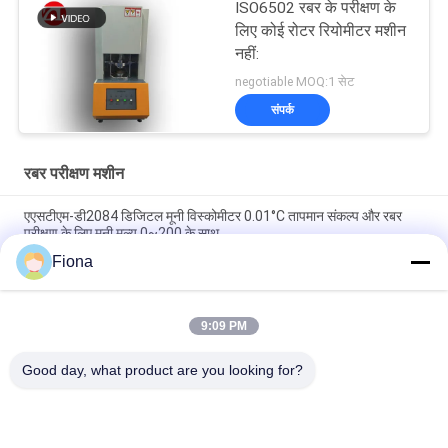
ISO6502 रबर के परीक्षण के
लिए कोई रोटर रियोमीटर मशीन
नहीं:
negotiable MOQ:1 सेट
संपर्क
रबर परीक्षण मशीन
एएसटीएम-डी2084 डिजिटल मूनी विस्कोमीटर 0.01°C तापमान संकल्प और रबर
परीक्षण के लिए मूनी मूल्य 0~200 के साथ
Fiona
रोटर के बिना लैब ने सिंगल चिप कंट्रोल रिओमीटर रबर टेस्टिंग मशीन का इस्तेमाल
किया
9:09 PM
आईएसओ 180 डिजिटल चार्पी प्रभाव परीक्षक 3.5m/s प्रभाव गति और 335 मिमी
केंद्र-से-केंद्र दूरी के साथ
Good day, what product are you looking for?
लोकप्रिय श्रेणियां
सभी