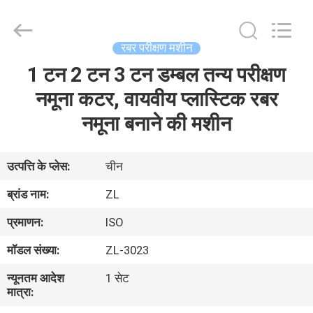
Zhongli
Instrument
Technology
Co.,
Ltd..
रबर परीक्षण मशीन
All
Rights
1 टन 2 टन 3 टन डम्बल तन्य परीक्षण
घर
Reserved.
नमूना कटर, वायवीय प्लास्टिक रबर
उत्पादों
नमूना बनाने की मशीन
वीडियो
उत्पत्ति के प्लेस:
चीन
ब्रांड नाम:
ZL
हमारे
प्रमाणन:
ISO
बारे
मॉडल संख्या:
ZL-3023
में
न्यूनतम आदेश
1 सेट
मात्रा:
कारखाना