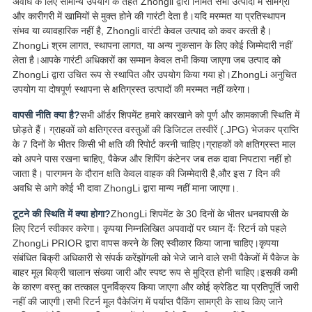
अवधि के लिए सामान्य उपयोग के तहत Zhongli द्वारा निर्मित सभी उत्पादों में सामग्री
और कारीगरी में खामियों से मुक्त होने की गारंटी देता है।यदि मरम्मत या प्रतिस्थापन
संभव या व्यावहारिक नहीं है, Zhongli वारंटी केवल उत्पाद को कवर करती है।
ZhongLi श्रम लागत, स्थापना लागत, या अन्य नुकसान के लिए कोई जिम्मेदारी नहीं
लेता है।आपके गारंटी अधिकारों का सम्मान केवल तभी किया जाएगा जब उत्पाद को
ZhongLi द्वारा उचित रूप से स्थापित और उपयोग किया गया हो।ZhongLi अनुचित
उपयोग या दोषपूर्ण स्थापना से क्षतिग्रस्त उत्पादों की मरम्मत नहीं करेगा।
वापसी नीति क्या है?
सभी ऑर्डर शिपमेंट हमारे कारखाने को पूर्ण और कामकाजी स्थिति में
छोड़ते हैं। ग्राहकों को क्षतिग्रस्त वस्तुओं की डिजिटल तस्वीरें (.JPG) भेजकर प्राप्ति
के 7 दिनों के भीतर किसी भी क्षति की रिपोर्ट करनी चाहिए।ग्राहकों को क्षतिग्रस्त माल
को अपने पास रखना चाहिए, पैकेज और शिपिंग कंटेनर जब तक दावा निपटारा नहीं हो
जाता है। पारगमन के दौरान क्षति केवल वाहक की जिम्मेदारी है,और इस 7 दिन की
अवधि से आगे कोई भी दावा ZhongLi द्वारा मान्य नहीं माना जाएगा।.
टूटने की स्थिति में क्या होगा?
ZhongLi शिपमेंट के 30 दिनों के भीतर धनवापसी के
लिए रिटर्न स्वीकार करेगा। कृपया निम्नलिखित अपवादों पर ध्यान देंः रिटर्न को पहले
ZhongLi PRIOR द्वारा वापस करने के लिए स्वीकार किया जाना चाहिए।कृपया
संबंधित बिक्री अधिकारी से संपर्क करेंझोंगली को भेजे जाने वाले सभी पैकेजों में पैकेज के
बाहर मूल बिक्री चालान संख्या जारी और स्पष्ट रूप से मुद्रित होनी चाहिए।इसकी कमी
के कारण वस्तु का तत्काल पुनर्विक्रय किया जाएगा और कोई क्रेडिट या प्रतिपूर्ति जारी
नहीं की जाएगी।सभी रिटर्न मूल पैकेजिंग में पर्याप्त पैकिंग सामग्री के साथ किए जाने