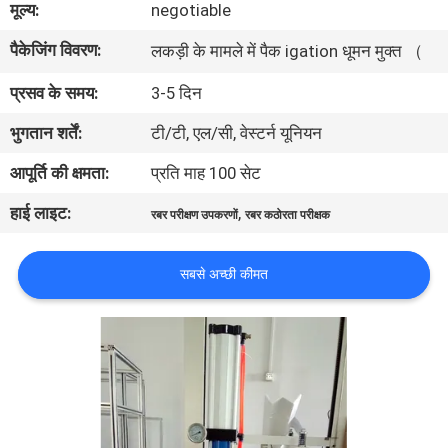
मूल्य:
negotiable
भ्रमण
पैकेजिंग विवरण:
लकड़ी के मामले में पैक igation धूमन मुक्त （
गुणवत्ता
प्रसव के समय:
3-5 दिन
नियंत्रण
भुगतान शर्तें:
टी/टी, एल/सी, वेस्टर्न यूनियन
आपूर्ति की क्षमता:
प्रति माह 100 सेट
संपर्क
हाई लाइट:
,
करें
रबर परीक्षण उपकरणों
रबर कठोरता परीक्षक
सबसे अच्छी कीमत
समाचार
एक
उद्धरण
की