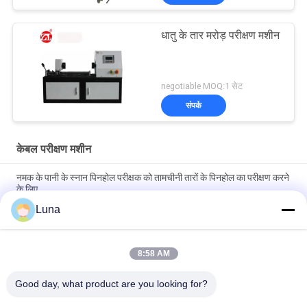
धातु के तार मरोड़ परीक्षण मशीन
negotiable MOQ:1 सेट
संपर्क
केबल परीक्षण मशीन
नमक के पानी के स्नान पिनहोल परीक्षक को तामचीनी तारों के पिनहोल का परीक्षण करने
के लिए
Luna
एएसटीएम डी149 आईईसी 60243 वोल्टेज ब्रेकडाउन टेस्टर मशीन इन्सुलेशन
सामग्री ब्रेकडाउन वोल्टेज परीक्षण उपकरण
8:58 AM
आईईसी 60068-2 आईएसओ 5344 साइनसोइडल कंपन परीक्षण मशीन मूल्य
यूएन38.3 बैटरी कंपन परीक्षण तालिका
Good day, what product are you looking for?