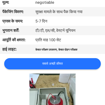
मूल्य:
negotiable
भ्रमण
पैकेजिंग विवरण:
सुरक्षा मामले के साथ पैक किया गया
गुणवत्ता
प्रसव के समय:
5-7 दिन
नियंत्रण
भुगतान शर्तें:
टी/टी, एल/सी, वेस्टर्न यूनियन
आपूर्ति की क्षमता:
प्रति माह 100 सेट
संपर्क
हाई लाइट:
,
केबल परीक्षण उपकरण
केबल दोहन परीक्षक
करें
सबसे अच्छी कीमत
समाचार
एक
उद्धरण
की