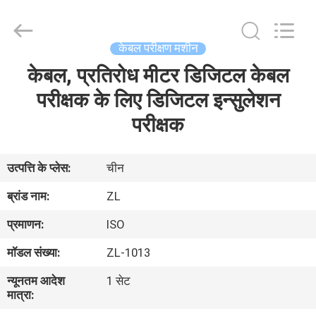
Zhongli
Instrument
Technology
Co.,
Ltd..
केबल परीक्षण मशीन
All
Rights
केबल, प्रतिरोध मीटर डिजिटल केबल
घर
Reserved.
परीक्षक के लिए डिजिटल इन्सुलेशन
उत्पादों
परीक्षक
वीडियो
उत्पत्ति के प्लेस:
चीन
ब्रांड नाम:
ZL
हमारे
प्रमाणन:
ISO
बारे
मॉडल संख्या:
ZL-1013
में
न्यूनतम आदेश
1 सेट
मात्रा:
कारखाना