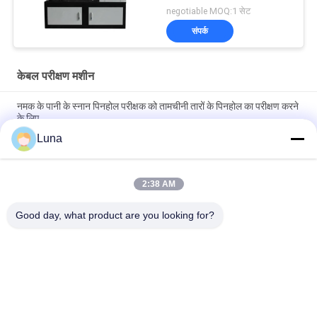
negotiable MOQ:1 सेट
संपर्क
केबल परीक्षण मशीन
नमक के पानी के स्नान पिनहोल परीक्षक को तामचीनी तारों के पिनहोल का परीक्षण करने
के लिए
Luna
एएसटीएम डी149 आईईसी 60243 वोल्टेज ब्रेकडाउन टेस्टर मशीन इन्सुलेशन
सामग्री ब्रेकडाउन वोल्टेज परीक्षण उपकरण
2:38 AM
आईईसी 60068-2 आईएसओ 5344 साइनसोइडल कंपन परीक्षण मशीन मूल्य
यूएन38.3 बैटरी कंपन परीक्षण तालिका
Good day, what product are you looking for?
लोकप्रिय श्रेणियां
सभी
रबर परीक्षण मशीन
वल्केनाइजिंग प्रेस मशीन