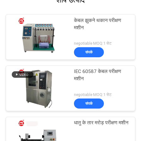
शीर्ष उत्पाद
केबल झुकने थकान परीक्षण
मशीन
negotiable MOQ:1 सेट
संपर्क
IEC 60587 केबल परीक्षण
मशीन
negotiable MOQ:1 सेट
संपर्क
धातु के तार मरोड़ परीक्षण मशीन