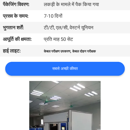
पैकेजिंग विवरण:
लकड़ी के मामले में पैक किया गया
भ्रमण
प्रसव के समय:
7-10 दिनों
गुणवत्ता
भुगतान शर्तें:
टी/टी, एल/सी, वेस्टर्न यूनियन
नियंत्रण
आपूर्ति की क्षमता:
प्रति माह 50 सेट
हाई लाइट:
,
केबल परीक्षण उपकरण
केबल दोहन परीक्षक
संपर्क
करें
सबसे अच्छी कीमत
समाचार
एक
उद्धरण
की