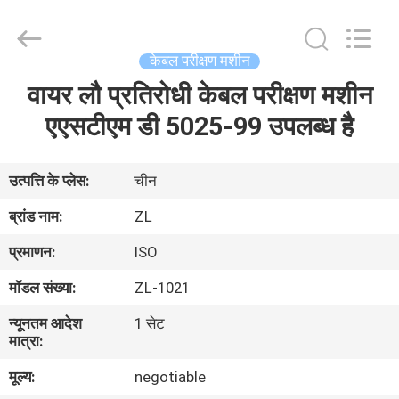
Zhongli
Instrument
Technology
Co.,
Ltd..
केबल परीक्षण मशीन
All
Rights
वायर लौ प्रतिरोधी केबल परीक्षण मशीन
घर
Reserved.
एएसटीएम डी 5025-99 उपलब्ध है
उत्पादों
उत्पत्ति के प्लेस:
चीन
वीडियो
ब्रांड नाम:
ZL
प्रमाणन:
ISO
हमारे
मॉडल संख्या:
ZL-1021
बारे
न्यूनतम आदेश
1 सेट
में
मात्रा:
मूल्य:
negotiable
कारखाना