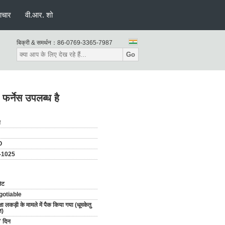
ाचार
वी.आर. शो
बिक्री & समर्थन：
86-0769-3365-7987
Go
र्नेस उपलब्ध है
न
O
-1025
ेट
gotiable
क्षा लकड़ी के मामले में पैक किया गया (धूमकेतु
त)
 दिन