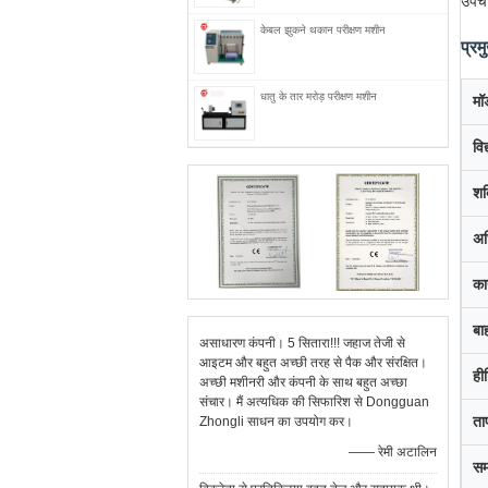
उपचा
केबल झुकने थकान परीक्षण मशीन
प्रम
धातु के तार मरोड़ परीक्षण मशीन
मॉ
विद
शक्
अध
का
बा
असाधारण कंपनी। 5 सितारा!!! जहाज तेजी से
आइटम और बहुत अच्छी तरह से पैक और संरक्षित।
हीट
अच्छी मशीनरी और कंपनी के साथ बहुत अच्छा
संचार। मैं अत्यधिक की सिफारिश से Dongguan
ता
Zhongli साधन का उपयोग कर।
—— रेमी अटालिन
सम