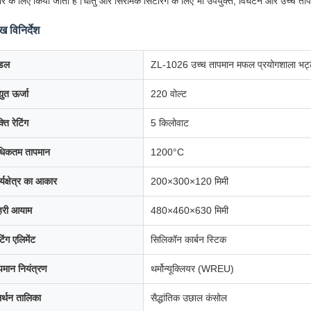
र के लिए किया जाता है।धातु और सिरेमिक सिंटरिंग के लिए भी उपयुक्त, विघटन और उच्च ता
ुख विनिर्देश
डल
ZL-1026 उच्च तापमान मफल प्रयोगशाला भट्
्युत ऊर्जा
220 वोल्ट
ति रेटिंग
5 किलोवाट
िकतम तापमान
1200°C
र्यक्षेत्र का आकार
200×300×120 मिमी
हरी आयाम
480×460×630 मिमी
िंग एलिमेंट
सिलिकॉन कार्बन स्टिक
पमान नियंत्रण
थर्मोन्यूक्लियर (WREU)
र्थन तालिका
सैद्धांतिक उछाल कंसोल