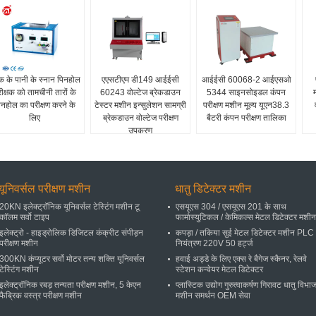
 के पानी के स्नान पिनहोल
एएसटीएम डी149 आईईसी
आईईसी 60068-2 आईएसओ
ीक्षक को तामचीनी तारों के
60243 वोल्टेज ब्रेकडाउन
5344 साइनसोइडल कंपन
िनहोल का परीक्षण करने के
टेस्टर मशीन इन्सुलेशन सामग्री
परीक्षण मशीन मूल्य यूएन38.3
लिए
ब्रेकडाउन वोल्टेज परीक्षण
बैटरी कंपन परीक्षण तालिका
उपकरण
यूनिवर्सल परीक्षण मशीन
धातु डिटेक्टर मशीन
20KN इलेक्ट्रॉनिक यूनिवर्सल टेस्टिंग मशीन टू
एसयूएस 304 / एसयूएस 201 के साथ
कॉलम सर्वो टाइप
फार्मास्युटिकल / केमिकल्स मेटल डिटेक्टर मशीन
इलेक्ट्रो - हाइड्रोलिक डिजिटल कंक्रीट संपीड़न
कपड़ा / तकिया सुई मेटल डिटेक्टर मशीन PLC
परीक्षण मशीन
नियंत्रण 220V 50 हर्ट्ज
300KN कंप्यूटर सर्वो मोटर तन्य शक्ति यूनिवर्सल
हवाई अड्डे के लिए एक्स रे बैगेज स्कैनर, रेलवे
टेस्टिंग मशीन
स्टेशन कन्वेयर मेटल डिटेक्टर
इलेक्ट्रॉनिक रबड़ तन्यता परीक्षण मशीन, 5 केएन
प्लास्टिक उद्योग गुरुत्वाकर्षण गिरावट धातु विभ
फैब्रिक वस्त्र परीक्षण मशीन
मशीन समर्थन OEM सेवा