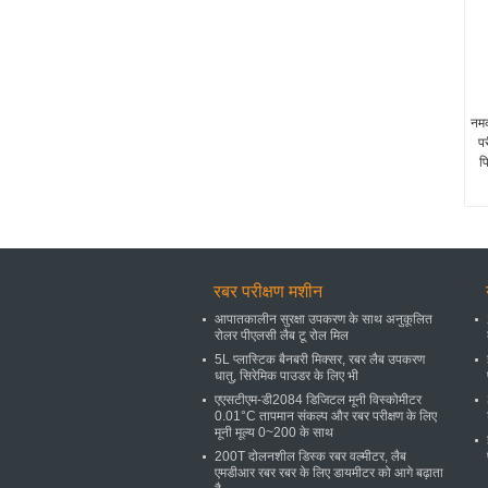
नमक
पर
प
रबर परीक्षण मशीन
आपातकालीन सुरक्षा उपकरण के साथ अनुकूलित
रोलर पीएलसी लैब टू रोल मिल
5L प्लास्टिक बैनबरी मिक्सर, रबर लैब उपकरण
धातु, सिरेमिक पाउडर के लिए भी
एएसटीएम-डी2084 डिजिटल मूनी विस्कोमीटर
0.01°C तापमान संकल्प और रबर परीक्षण के लिए
मूनी मूल्य 0~200 के साथ
200T दोलनशील डिस्क रबर वल्मीटर, लैब
एमडीआर रबर रबर के लिए डायमीटर को आगे बढ़ाता