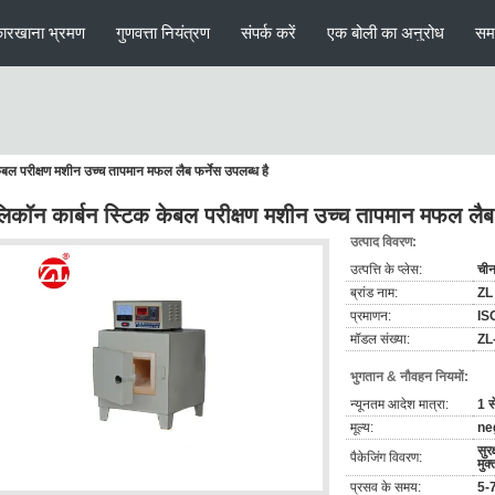
ारखाना भ्रमण
गुणवत्ता नियंत्रण
संपर्क करें
एक बोली का अनुरोध
सम
बल परीक्षण मशीन उच्च तापमान मफल लैब फर्नेस उपलब्ध है
िकॉन कार्बन स्टिक केबल परीक्षण मशीन उच्च तापमान मफल लैब फ
उत्पाद विवरण:
उत्पत्ति के प्लेस:
ची
ब्रांड नाम:
ZL
प्रमाणन:
IS
मॉडल संख्या:
ZL
भुगतान & नौवहन नियमों:
न्यूनतम आदेश मात्रा:
1 स
मूल्य:
ne
सुर
पैकेजिंग विवरण:
मुक्
प्रसव के समय:
5-7